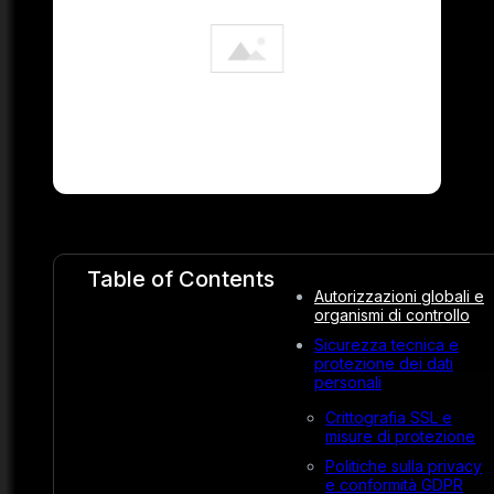
Table of Contents
Autorizzazioni globali e
organismi di controllo
Sicurezza tecnica e
protezione dei dati
personali
Crittografia SSL e
misure di protezione
Politiche sulla privacy
e conformità GDPR