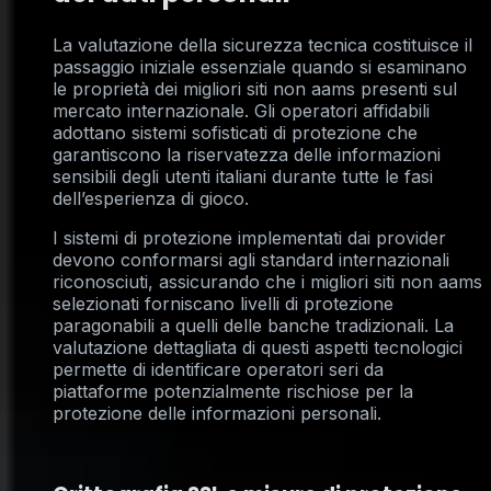
La valutazione della sicurezza tecnica costituisce il
passaggio iniziale essenziale quando si esaminano
le proprietà dei migliori siti non aams presenti sul
mercato internazionale. Gli operatori affidabili
adottano sistemi sofisticati di protezione che
garantiscono la riservatezza delle informazioni
sensibili degli utenti italiani durante tutte le fasi
dell’esperienza di gioco.
I sistemi di protezione implementati dai provider
devono conformarsi agli standard internazionali
riconosciuti, assicurando che i migliori siti non aams
selezionati forniscano livelli di protezione
paragonabili a quelli delle banche tradizionali. La
valutazione dettagliata di questi aspetti tecnologici
permette di identificare operatori seri da
piattaforme potenzialmente rischiose per la
protezione delle informazioni personali.