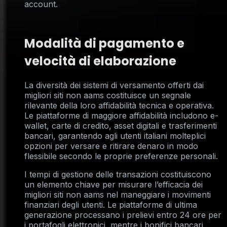
account.
Modalità di pagamento e
velocità di elaborazione
La diversità dei sistemi di versamento offerti dai
migliori siti non aams costituisce un segnale
rilevante della loro affidabilità tecnica e operativa.
Le piattaforme di maggiore affidabilità includono e-
wallet, carte di credito, asset digitali e trasferimenti
bancari, garantendo agli utenti italiani molteplici
opzioni per versare e ritirare denaro in modo
flessibile secondo le proprie preferenze personali.
I tempi di gestione delle transazioni costituiscono
un elemento chiave per misurare l’efficacia dei
migliori siti non aams nel maneggiare i movimenti
finanziari degli utenti. Le piattaforme di ultima
generazione processano i prelievi entro 24 ore per
i portafogli elettronici, mentre i bonifici bancari