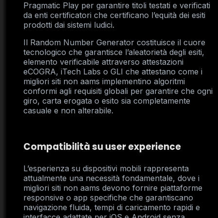
Pragmatic Play per garantire titoli testati e verificati
da enti certificatori che certificano l’equità dei esiti
prodotti dai sistemi ludici.
Il Random Number Generator costituisce il cuore
tecnologico che garantisce l’aleatorietà degli esiti,
elemento verificabile attraverso attestazioni
eCOGRA, iTech Labs o GLI che attestano come i
migliori siti non aams implementino algoritmi
conformi agli requisiti globali per garantire che ogni
giro, carta erogata o esito sia completamente
casuale e non alterabile.
Compatibilità su user experience
L’esperienza su dispositivi mobili rappresenta
attualmente una necessità fondamentale, dove i
migliori siti non aams devono fornire piattaforme
responsive o app specifiche che garantiscano
navigazione fluida, tempi di caricamento rapidi e
interfacce adattate per iOS e Android senza