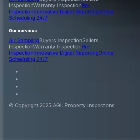
Inspection
Warranty Inspection
Re-
Inspection
Innovative Digital Reporting
Online
Scheduling 24/7
Our services
Air Sampling
Buyers Inspection
Sellers
Inspection
Warranty Inspection
Re-
Inspection
Innovative Digital Reporting
Online
Scheduling 24/7
© Copyright 2025 AGI: Property Inspections