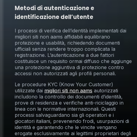
Metodi di autenticazione e
identificazione dell’utente
I processi di verifica dell’identità implementati dai
migliori siti non aams affidabili equilibrano
protezione e usabilità, richiedendo documenti
ufficiali senza rendere troppo complicata la
registrazione. L’autenticazione a due fattori
costituisce un requisito ormai diffuso che aggiunge
una protezione aggiuntiva di protezione contro
accessi non autorizzati agli profili personali.
Le procedure KYC (Know Your Customer)
utilizzate dai
migliori siti non aams
autorizzati
includono la controllo dei documenti d’identità,
prove di residenza e verifiche anti-riciclaggio in
linea con le normative internazionali. Questi
processi salvaguardano sia gli operatori e i
giocatori italiani, prevenendo frodi, usurpazioni di
identità e garantendo che le vincite vengano
erogate esclusivamente ai legittimi proprietari degli