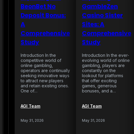
BeonBet No
GambleZen
Deposit Bonus:
Casino Sister
A
Sites: A
Comprehensive
Comprehensive
Study
Study
Introduction In the
Introduction In the ever-
competitive world of
evolving world of online
online gambling,
gambling, players are
operators are continually
constantly on the
seeking innovative ways
lookout for platforms
to attract new players
that offer exciting
and retain existing ones.
games, generous
One of…
bonuses, and a…
AGI Team
AGI Team
May 31, 2026
May 31, 2026