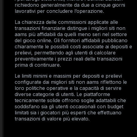
richiedono generalmente da due a cinque giorni
lavorativi per concludere l’operazione.
La chiarezza delle commissioni applicate alle
transazioni finanziarie distingue i migliori siti non
aams più affidabili da quelli meno seri nel settore
del gioco online. Gli fornitori affidabili pubblicano
chiaramente le possibili costi associate ai depositi e
prelievi, permettendo agli utenti di calcolare
preventivamente i prezzi reali delle transazioni
prima di continuare.
Le limiti minimi e massimi per depositi e prelievi
configurate dai migliori siti non aams riflettono le
loro politiche operative e la capacità di servire
diverse categorie di utenti. Le piattaforme
tecnicamente solide offrono soglie adattabili che
soddisfano sia gli utenti occasionali con budget
limitati sia i giocatori più esperti che effettuano
transazioni di valore più elevato.