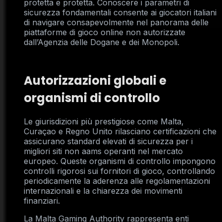
protetta e protetta. Conoscere i parametri di
sicurezza fondamentali consente ai giocatori italiani
di navigare consapevolmente nel panorama delle
piattaforme di gioco online non autorizzate
dall’Agenzia delle Dogane e dei Monopoli.
Autorizzazioni globali e
organismi di controllo
Le giurisdizioni più prestigiose come Malta,
Curaçao e Regno Unito rilasciano certificazioni che
assicurano standard elevati di sicurezza per i
migliori siti non aams operanti nel mercato
europeo. Queste organismi di controllo impongono
controlli rigorosi sui fornitori di gioco, controllando
periodicamente la aderenza alle regolamentazioni
internazionali e la chiarezza dei movimenti
finanziari.
La Malta Gaming Authority rappresenta enti