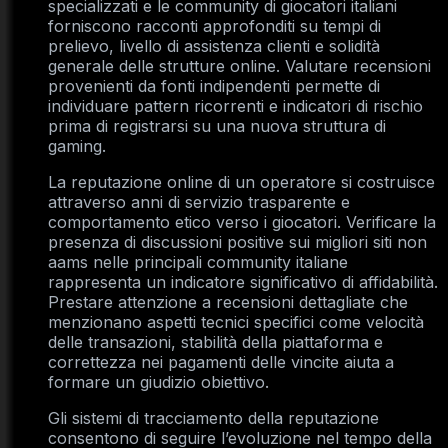
specializzati e le community di giocatori italiani
forniscono racconti approfonditi su tempi di
prelievo, livello di assistenza clienti e solidità
generale delle strutture online. Valutare recensioni
provenienti da fonti indipendenti permette di
individuare pattern ricorrenti e indicatori di rischio
prima di registrarsi su una nuova struttura di
gaming.
La reputazione online di un operatore si costruisce
attraverso anni di servizio trasparente e
comportamento etico verso i giocatori. Verificare la
presenza di discussioni positive sui migliori siti non
aams nelle principali community italiane
rappresenta un indicatore significativo di affidabilità.
Prestare attenzione a recensioni dettagliate che
menzionano aspetti tecnici specifici come velocità
delle transazioni, stabilità della piattaforma e
correttezza nei pagamenti delle vincite aiuta a
formare un giudizio obiettivo.
Gli sistemi di tracciamento della reputazione
consentono di seguire l’evoluzione nel tempo della