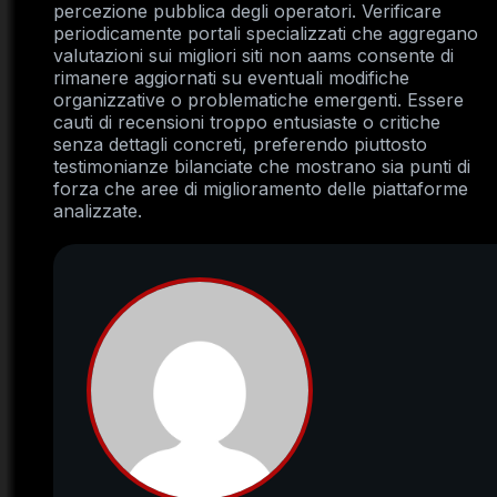
percezione pubblica degli operatori. Verificare
periodicamente portali specializzati che aggregano
valutazioni sui migliori siti non aams consente di
rimanere aggiornati su eventuali modifiche
organizzative o problematiche emergenti. Essere
cauti di recensioni troppo entusiaste o critiche
senza dettagli concreti, preferendo piuttosto
testimonianze bilanciate che mostrano sia punti di
forza che aree di miglioramento delle piattaforme
analizzate.