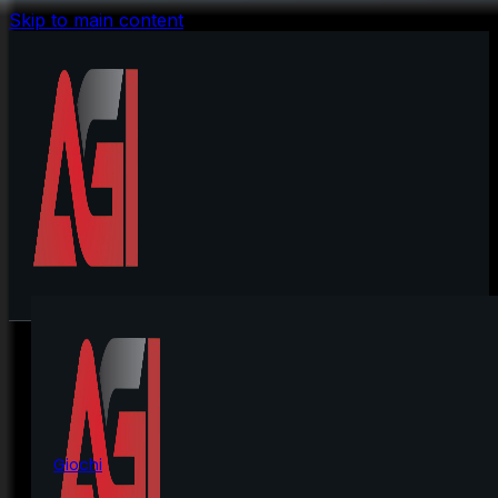
Skip to main content
Giochi