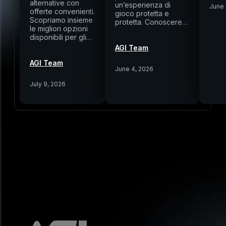
alternative con
un’esperienza di
June 
offerte convenienti.
gioco protetta e
Scopriamo insieme
protetta. Conoscere…
le migliori opzioni
disponibili per gli…
AGI Team
AGI Team
June 4, 2026
July 9, 2026