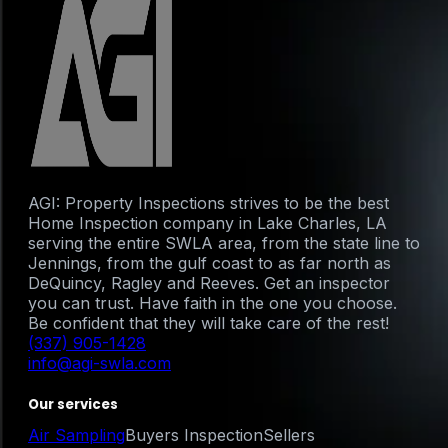
AGI: Property Inspections strives to be the best
Home Inspection company in Lake Charles, LA
serving the entire SWLA area, from the state line to
Jennings, from the gulf coast to as far north as
DeQuincy, Ragley and Reeves. Get an inspector
you can trust. Have faith in the one you choose.
Be confident that they will take care of the rest!
(337) 905-1428
info@agi-swla.com
Our services
Air Sampling
Buyers Inspection
Sellers