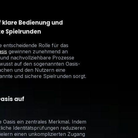
 klare Bedienung und
e Spielrunden
e entscheidende Rolle für das
sis
gewinnen zunehmend an
 und nachvollziehbare Prozesse
ewusst auf den sogenannten Oasis-
achen und den Nutzern eine
pannte und sichere Spielrunden sorgt.
asis auf
e Oasis ein zentrales Merkmal. Indem
liche Identitätsprüfungen reduzieren
ielern einen unkomplizierten Zugang