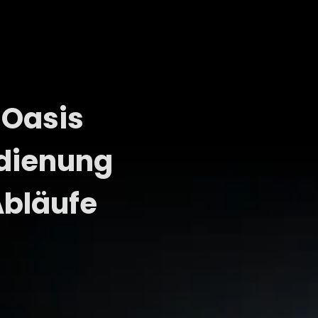
 Oasis
edienung
Abläufe