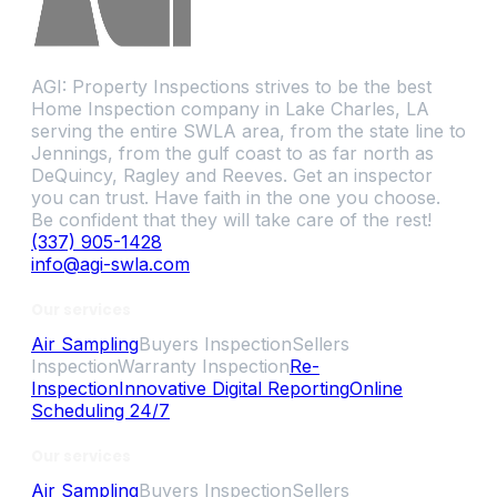
AGI: Property Inspections strives to be the best
Home Inspection company in Lake Charles, LA
serving the entire SWLA area, from the state line to
Jennings, from the gulf coast to as far north as
DeQuincy, Ragley and Reeves. Get an inspector
you can trust. Have faith in the one you choose.
Be confident that they will take care of the rest!
(337) 905-1428
info@agi-swla.com
Our services
Air Sampling
Buyers Inspection
Sellers
Inspection
Warranty Inspection
Re-
Inspection
Innovative Digital Reporting
Online
Scheduling 24/7
Our services
Air Sampling
Buyers Inspection
Sellers