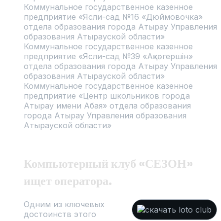
Коммунальное государственное казенное
предприятие «Ясли-сад №16 «Дюймовочка»
отдела образования города Атырау Управления
образования Атырауской области»
Коммунальное государственное казенное
предприятие «Ясли-сад №39 «Ақкөгершін»
отдела образования города Атырау Управления
образования Атырауской области»
Коммунальное государственное казенное
предприятие «Центр школьников города
Атырау имени Абая» отдела образования
города Атырау Управления образования
Атырауской области»
Компьютерный клуб «СЕЗОН»
ищет оператора.
Одним из ключевых
достоинств этого