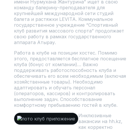
имени Нурмухана Жантурина” ищет в свою
команду балерину-преподавателя для
крупнейшей международной сети студий
балета и растяжки LEVITA. Коммунальное
государственное учреждение “Спортивный
клуб развития массового спорта” продолжает
свою работу в рамках государственного
аппарата Атырау.
Работа в клубе на позиции хостес. Помимо
этого, предоставляется бесплатное посещение
клуба (бонус от компании)… Важно
поддерживать работоспособность клуба и
обеспечивать его всем необходимым (включая
хозяйственные товары). Необходимо
адаптировать и обучать персонал
(операторов, кассиров) и контролировать
выполнение задач. Способствование
комфортному пребываению гостей в клубе.
Инклюзивные
вакансии на hh.kz,
как корректно