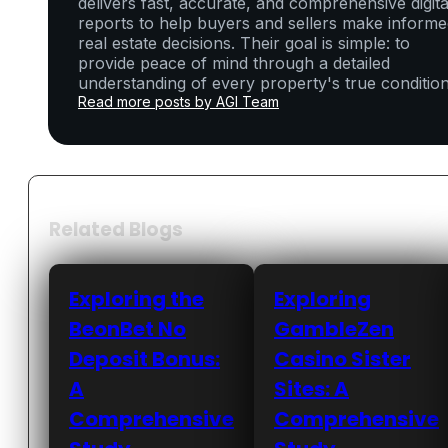
delivers fast, accurate, and comprehensive digita
reports to help buyers and sellers make inform
real estate decisions. Their goal is simple: to
provide peace of mind through a detailed
understanding of every property's true condition
Read more posts by AGI Team
Related Blogs
Exploring the
Exploring
BeonBet No
GambleZen
Deposit Bonus:
Casino Sister
A
Sites: A
Comprehensive
Comprehensive