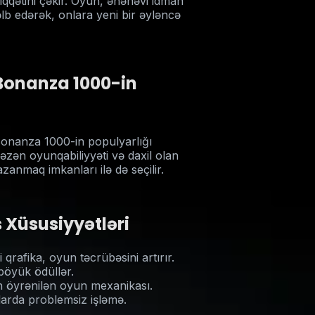
diqqətini çəkir. Oyun, ənənəvi idman
əlb edərək, onlara yeni bir əyləncə
Bonanza 1000-in
Bonanza 1000-in populyarlığı
bəzən oyunqabiliyyəti və daxil olan
anmaq imkanları ilə də seçilir.
 Xüsusiyyətləri
qrafika, oyun təcrübəsini artırır.
böyük ödüllər.
 öyrənilən oyun mexanikası.
arda problemsiz işləmə.