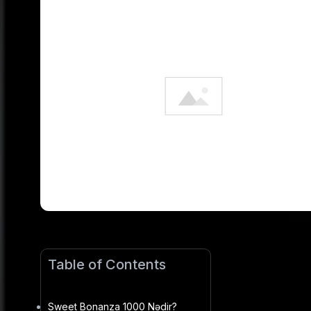
Table of Contents
Sweet Bonanza 1000 Nədir?