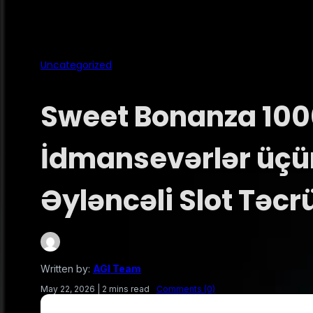
Uncategorized
Sweet Bonanza 100
İdmansevərlər üçü
Əyləncəli Slot Təcr
Written by:
AGI Team
May 22, 2026
|
2 mins read
Comments (0)