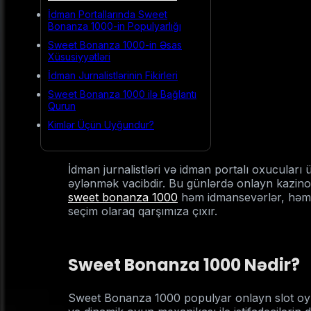
İdman Portallarında Sweet
Bonanza 1000-in Populyarlığı
Sweet Bonanza 1000-in Əsas
Xüsusiyyətləri
İdman Jurnalistlərinin Fikirleri
Sweet Bonanza 1000 ilə Bağlantı
Qurun
Kimlər Üçün Uyğundur?
İdman jurnalistləri və idman portalı oxucuları
əylənmək vacibdir. Bu günlərdə onlayn kazino
sweet bonanza 1000
həm idmansevərlər, həm 
seçim olaraq qarşımıza çıxır.
Sweet Bonanza 1000 Nədir?
Sweet Bonanza 1000 populyar onlayn slot oyu