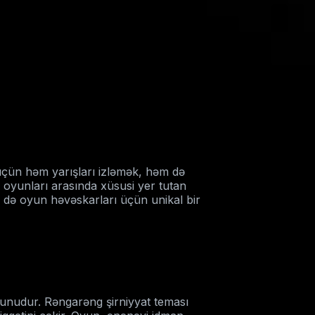
 üçün həm yarışları izləmək, həm də
 oyunları arasında xüsusi yer tutan
də oyun həvəskarları üçün unikal bir
nudur. Rəngarəng şirniyyat teması