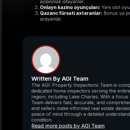
əylənmək istəyənlər.
Onlayn kazino oyunçuları:
Yeni slot oyu
Qazanc fürsəti axtaranlar:
Bonus və pr
arayanlar.
Written By AGI Team
The AGI: Property Inspections Team is compo
dedicated home inspectors serving the enti
region, including Lake Charles. With a focus 
Team delivers fast, accurate, and comprehens
and sellers make informed real estate decisio
peace of mind through a detailed understand
condition.
Read more posts by AGI Team