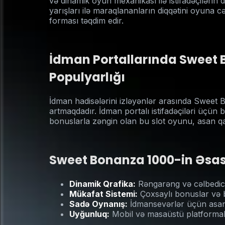
və dinamik oyun mexanikası ilə istifadəçilərin 
yarışları ilə maraqlananların diqqətini oyuna c
forması təqdim edir.
İdman Portallarında Sweet 
Populyarlığı
İdman hadisələrini izləyənlər arasında Sweet 
artmaqdadır. İdman portalı istifadəçiləri üçün 
bonuslarla zəngin olan bu slot oyunu, asan qaz
Sweet Bonanza 1000-in Əsas
Dinamik Qrafika:
Rəngarəng və cəlbedici 
Mükafat Sistemi:
Çoxsaylı bonuslar və 
Sadə Oynanış:
İdmansevərlər üçün asan
Uyğunluq:
Mobil və masaüstü platformal