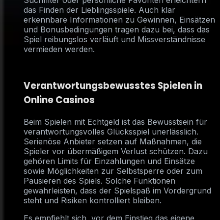
Suchfilter oder persönliche Favoriten erleichtern
das Finden der Lieblingsspiele. Auch klar
erkennbare Informationen zu Gewinnen, Einsätzen
und Bonusbedingungen tragen dazu bei, dass das
Spiel reibungslos verläuft und Missverständnisse
vermieden werden.
Verantwortungsbewusstes Spielen in
Online Casinos
Beim Spielen mit Echtgeld ist das Bewusstsein für
verantwortungsvolles Glücksspiel unerlässlich.
Serienöse Anbieter setzen auf Maßnahmen, die
Spieler vor übermäßigem Verlust schützen. Dazu
gehören Limits für Einzahlungen und Einsätze
sowie Möglichkeiten zur Selbstsperre oder zum
Pausieren des Spiels. Solche Funktionen
gewährleisten, dass der Spielspaß im Vordergrund
steht und Risiken kontrolliert bleiben.
Es empfiehlt sich, vor dem Einstieg das eigene