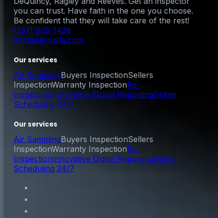
DeQuincy, Ragley and Reeves. Get an inspector
you can trust. Have faith in the one you choose.
Be confident that they will take care of the rest!
(337) 905-1428
info@agi-swla.com
Our services
Air Sampling
Buyers Inspection
Sellers
Inspection
Warranty Inspection
Re-
Inspection
Innovative Digital Reporting
Online
Scheduling 24/7
Our services
Air Sampling
Buyers Inspection
Sellers
Inspection
Warranty Inspection
Re-
Inspection
Innovative Digital Reporting
Online
Scheduling 24/7