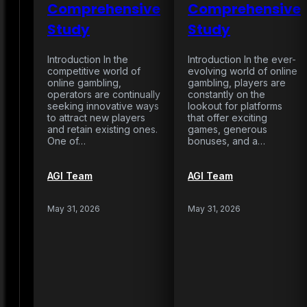
Comprehensive
Comprehensive
Study
Study
Introduction In the
Introduction In the ever-
competitive world of
evolving world of online
online gambling,
gambling, players are
operators are continually
constantly on the
seeking innovative ways
lookout for platforms
to attract new players
that offer exciting
and retain existing ones.
games, generous
One of…
bonuses, and a…
AGI Team
AGI Team
May 31, 2026
May 31, 2026