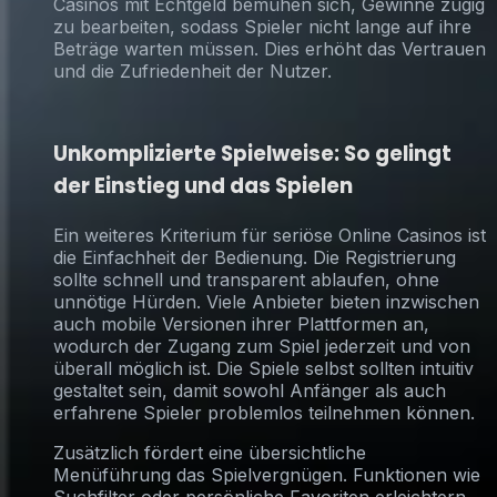
Casinos mit Echtgeld bemühen sich, Gewinne zügig
zu bearbeiten, sodass Spieler nicht lange auf ihre
Beträge warten müssen. Dies erhöht das Vertrauen
und die Zufriedenheit der Nutzer.
Unkomplizierte Spielweise: So gelingt
der Einstieg und das Spielen
Ein weiteres Kriterium für seriöse Online Casinos ist
die Einfachheit der Bedienung. Die Registrierung
sollte schnell und transparent ablaufen, ohne
unnötige Hürden. Viele Anbieter bieten inzwischen
auch mobile Versionen ihrer Plattformen an,
wodurch der Zugang zum Spiel jederzeit und von
überall möglich ist. Die Spiele selbst sollten intuitiv
gestaltet sein, damit sowohl Anfänger als auch
erfahrene Spieler problemlos teilnehmen können.
Zusätzlich fördert eine übersichtliche
Menüführung das Spielvergnügen. Funktionen wie