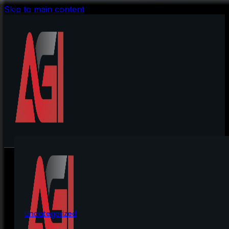
Skip to main content
Uncategorized