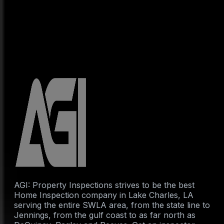
AGI: Property Inspections strives to be the best
Home Inspection company in Lake Charles, LA
serving the entire SWLA area, from the state line to
Jennings, from the gulf coast to as far north as