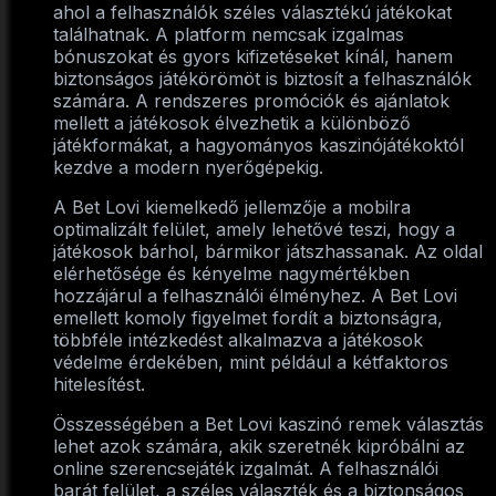
ahol a felhasználók széles választékú játékokat
találhatnak. A platform nemcsak izgalmas
bónuszokat és gyors kifizetéseket kínál, hanem
biztonságos játékörömöt is biztosít a felhasználók
számára. A rendszeres promóciók és ajánlatok
mellett a játékosok élvezhetik a különböző
játékformákat, a hagyományos kaszinójátékoktól
kezdve a modern nyerőgépekig.
A Bet Lovi kiemelkedő jellemzője a mobilra
optimalizált felület, amely lehetővé teszi, hogy a
játékosok bárhol, bármikor játszhassanak. Az oldal
elérhetősége és kényelme nagymértékben
hozzájárul a felhasználói élményhez. A Bet Lovi
emellett komoly figyelmet fordít a biztonságra,
többféle intézkedést alkalmazva a játékosok
védelme érdekében, mint például a kétfaktoros
hitelesítést.
Összességében a Bet Lovi kaszinó remek választás
lehet azok számára, akik szeretnék kipróbálni az
online szerencsejáték izgalmát. A felhasználói
barát felület, a széles választék és a biztonságos