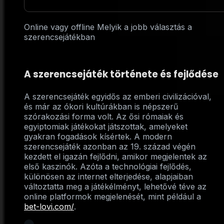
Online vagy offline Melyik a jobb választás a
szerencsejátékban
A szerencsejáték története és fejlődése
A szerencsejáték egyidős az emberi civilizációval,
és már az ókori kultúrákban is népszerű
szórakozási forma volt. Az ősi rómaiak és
egyiptomiak játékokat játszottak, amelyeket
gyakran fogadások kísértek. A modern
szerencsejáték azonban az 19. század végén
kezdett el igazán fejlődni, amikor megjelentek az
első kaszinók. Azóta a technológiai fejlődés,
különösen az internet elterjedése, alapjaiban
változtatta meg a játékélményt, lehetővé téve az
online platformok megjelenését, mint például a
bet-lovi.com/
.