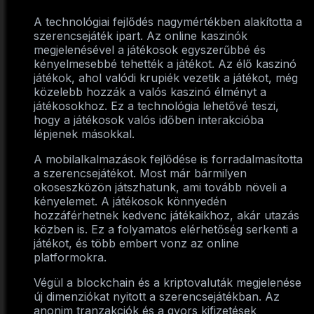
A technológiai fejlődés nagymértékben alakította a
szerencsejáték ipart. Az online kaszinók
megjelenésével a játékosok egyszerűbbé és
kényelmesebbé tehették a játékot. Az élő kaszinó
játékok, ahol valódi krupiék vezetik a játékot, még
közelebb hozzák a valós kaszinó élményt a
játékosokhoz. Ez a technológia lehetővé teszi,
hogy a játékosok valós időben interakcióba
lépjenek másokkal.
A mobilalkalmazások fejlődése is forradalmasította
a szerencsejátékot. Most már bármilyen
okoseszközön játszhatunk, ami tovább növeli a
kényelemet. A játékosok könnyedén
hozzáférhetnek kedvenc játékaikhoz, akár utazás
közben is. Ez a folyamatos elérhetőség serkenti a
játékot, és több embert vonz az online
platformokra.
Végül a blockchain és a kriptovaluták megjelenése
új dimenziókat nyitott a szerencsejátékban. Az
anonim tranzakciók és a gyors kifizetések