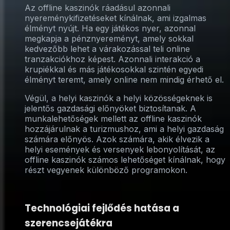
Az offline kaszinók ráadásul azonnali
nyereménykifizetéseket kínálnak, ami izgalmas
élményt nyújt. Ha egy játékos nyer, azonnal
megkapja a pénznyereményt, amely sokkal
kedvezőbb lehet a várakozással teli online
tranzakciókhoz képest. Azonnali interakció a
krupiékkal és más játékosokkal szintén egyedi
élményt teremt, amely online nem mindig érhető el.
Végül, a helyi kaszinók a helyi közösségeknek is
jelentős gazdasági előnyöket biztosítanak. A
munkalehetőségek mellett az offline kaszinók
hozzájárulnak a turizmushoz, ami a helyi gazdaság
számára előnyös. Azok számára, akik élvezik a
helyi események és versenyek lebonyolítását, az
offline kaszinók számos lehetőséget kínálnak, hogy
részt vegyenek különböző programokon.
Technológiai fejlődés hatása a
szerencsejátékra