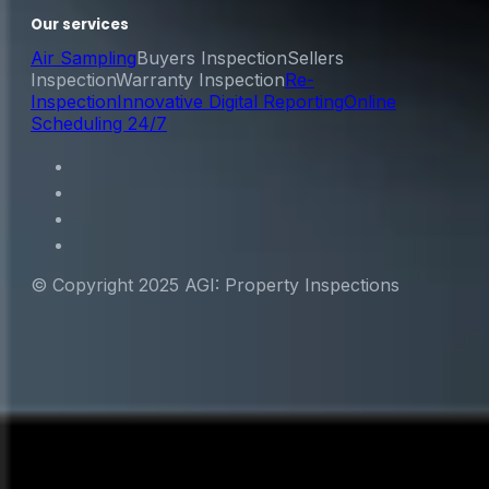
Our services
Air Sampling
Buyers Inspection
Sellers
Inspection
Warranty Inspection
Re-
Inspection
Innovative Digital Reporting
Online
Scheduling 24/7
© Copyright 2025 AGI: Property Inspections