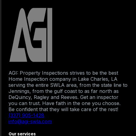
AGI: Property Inspections strives to be the best
Home Inspection company in Lake Charles, LA
serving the entire SWLA area, from the state line to
Jennings, from the gulf coast to as far north as
DeQuincy, Ragley and Reeves. Get an inspector
you can trust. Have faith in the one you choose.
Be confident that they will take care of the rest!
(337) 905-1428
info@agi-swla.com
Our services