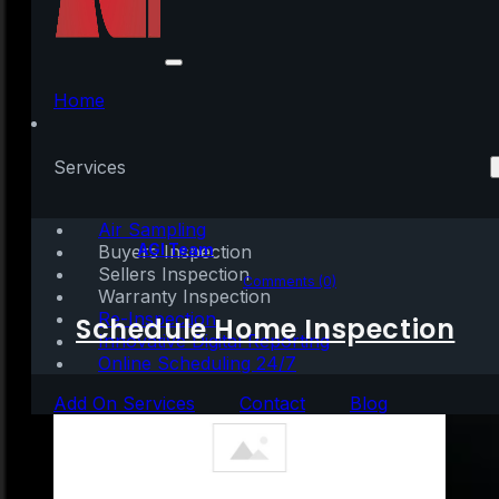
Onlayn kazinolarda
canlı diler oyunlarının
Home
yüksəlməsi
Services
Air Sampling
Written by:
AGI Team
Buyers Inspection
Sellers Inspection
March 6, 2025
|
2 mins read
Comments (0)
Warranty Inspection
Re-Inspection
Schedule Home Inspection
Innovative Digital Reporting
Online Scheduling 24/7
Add On Services
Contact
Blog