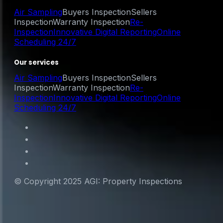
Air Sampling
Buyers Inspection
Sellers
Inspection
Warranty Inspection
Re-
Inspection
Innovative Digital Reporting
Online
Scheduling 24/7
Our services
Air Sampling
Buyers Inspection
Sellers
Inspection
Warranty Inspection
Re-
Inspection
Innovative Digital Reporting
Online
Scheduling 24/7
© Copyright 2025 AGI: Property Inspections