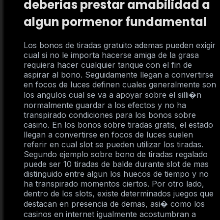
deberias prestar amabilidad a
algun pormenor fundamental
Los bonos de tiradas gratuito ademas pueden exigir
cual si no le importa hacerse amiga de la grasa
requiera hacer cualquier tanque con el fin de
aspirar al bono. Seguidamente llegan a convertirse
en focos de luces definen cuales generalmente son
los angulos cual se va a apoyar sobre el silli�n
normalmente guardar a los efectos y no ha
transpirado condiciones para los bonos sobre
casino. En los bonos sobre tiradas gratis, el estado
llegan a convertirse en focos de luces suelen
referir en cual slot se pueden utilizar los tiradas.
Segundo ejemplo sobre bono de tiradas regalado
puede ser 10 tiradas de balde durante slot de mas
distinguido entre algun los huecos de tiempo y no
ha transpirado momentos ciertos. Por otro lado,
dentro de los slots, existe determinados juegos que
destacan en presencia de demas, asi� como los
casinos en internet igualmente acostumbran a