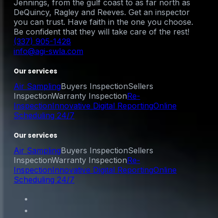
Jennings, from the gulf coast to as far north as
DeQuincy, Ragley and Reeves. Get an inspector
you can trust. Have faith in the one you choose.
Be confident that they will take care of the rest!
(337) 905-1428
info@agi-swla.com
Our services
Air Sampling
Buyers Inspection
Sellers
Inspection
Warranty Inspection
Re-
Inspection
Innovative Digital Reporting
Online
Scheduling 24/7
Our services
Air Sampling
Buyers Inspection
Sellers
Inspection
Warranty Inspection
Re-
Inspection
Innovative Digital Reporting
Online
Scheduling 24/7