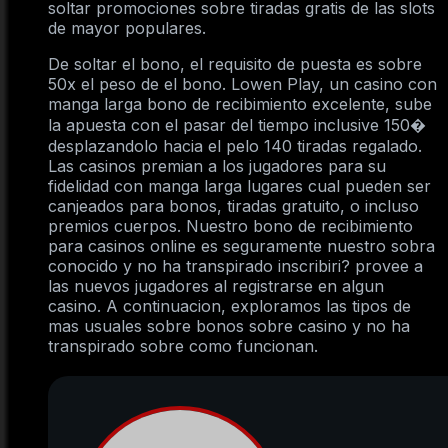
soltar promociones sobre tiradas gratis de las slots
de mayor populares.
De soltar el bono, el requisito de puesta es sobre
50x el peso de el bono. Lowen Play, un casino con
manga larga bono de recibimiento excelente, sube
la apuesta con el pasar del tiempo inclusive 150�
desplazandolo hacia el pelo 140 tiradas regalado.
Las casinos premian a los jugadores para su
fidelidad con manga larga lugares cual pueden ser
canjeados para bonos, tiradas gratuito, o incluso
premios cuerpos. Nuestro bono de recibimiento
para casinos online es seguramente nuestro sobra
conocido y no ha transpirado inscribiri? provee a
las nuevos jugadores al registrarse en algun
casino. A continuacion, exploramos las tipos de
mas usuales sobre bonos sobre casino y no ha
transpirado sobre como funcionan.