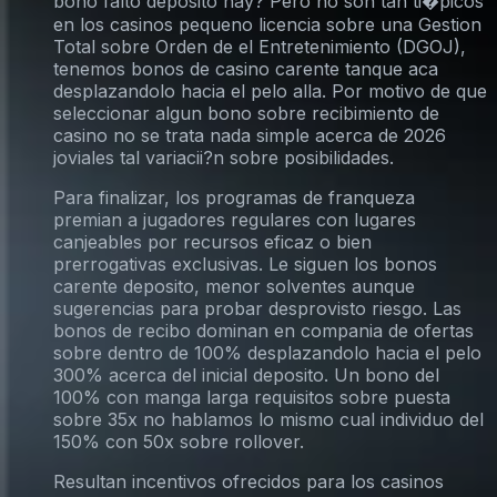
bono falto deposito hay? Pero no son tan ti�picos
en los casinos pequeno licencia sobre una Gestion
Total sobre Orden de el Entretenimiento (DGOJ),
tenemos bonos de casino carente tanque aca
desplazandolo hacia el pelo alla. Por motivo de que
seleccionar algun bono sobre recibimiento de
casino no se trata nada simple acerca de 2026
joviales tal variacii?n sobre posibilidades.
Para finalizar, los programas de franqueza
premian a jugadores regulares con lugares
canjeables por recursos eficaz o bien
prerrogativas exclusivas. Le siguen los bonos
carente deposito, menor solventes aunque
sugerencias para probar desprovisto riesgo. Las
bonos de recibo dominan en compania de ofertas
sobre dentro de 100% desplazandolo hacia el pelo
300% acerca del inicial deposito. Un bono del
100% con manga larga requisitos sobre puesta
sobre 35x no hablamos lo mismo cual individuo del
150% con 50x sobre rollover.
Resultan incentivos ofrecidos para los casinos