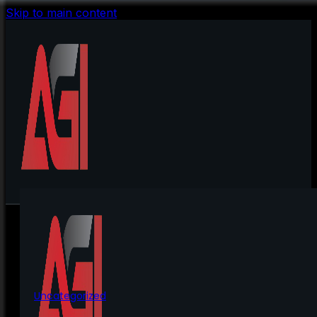
Skip to main content
Uncategorized