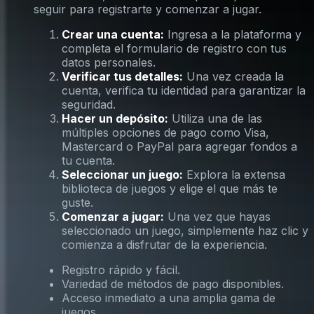
seguir para registrarte y comenzar a jugar.
Crear una cuenta:
Ingresa a la plataforma y
completa el formulario de registro con tus
datos personales.
Verificar tus detalles:
Una vez creada la
cuenta, verifica tu identidad para garantizar la
seguridad.
Hacer un depósito:
Utiliza una de las
múltiples opciones de pago como Visa,
Mastercard o PayPal para agregar fondos a
tu cuenta.
Seleccionar un juego:
Explora la extensa
biblioteca de juegos y elige el que más te
guste.
Comenzar a jugar:
Una vez que hayas
seleccionado un juego, simplemente haz clic y
comienza a disfrutar de la experiencia.
Registro rápido y fácil.
Variedad de métodos de pago disponibles.
Acceso inmediato a una amplia gama de
juegos.