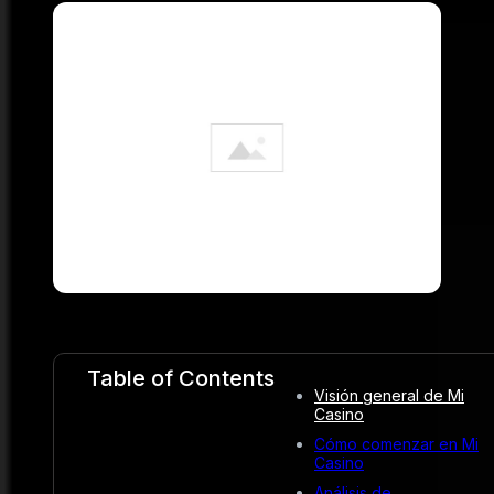
Table of Contents
Visión general de Mi
Casino
Cómo comenzar en Mi
Casino
Análisis de