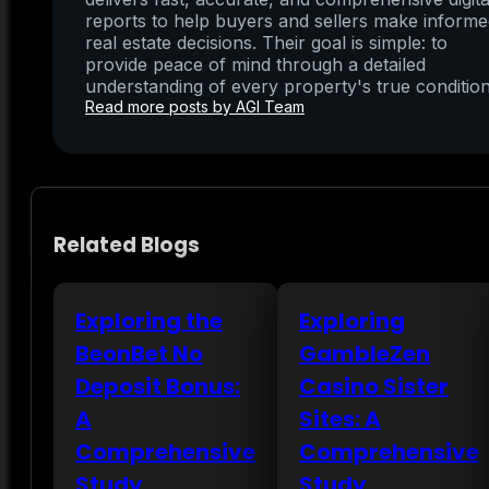
reports to help buyers and sellers make inform
real estate decisions. Their goal is simple: to
provide peace of mind through a detailed
understanding of every property's true condition
Read more posts by AGI Team
Related Blogs
Exploring the
Exploring
BeonBet No
GambleZen
Deposit Bonus:
Casino Sister
A
Sites: A
Comprehensive
Comprehensive
Study
Study