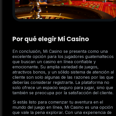
Por qué elegir Mi Casino
En conclusión, Mi Casino se presenta como una
excelente opción para los jugadores guatemaltecos
que buscan un casino en línea confiable y
emocionante. Su amplia variedad de juegos,
atractivos bonos, y un sólido sistema de atención al
cliente son solo algunas de las razones por las que
deberías considerar registrarte. La plataforma no
solo ofrece un espacio seguro para jugar, sino que
también se preocupa por la satisfacción del cliente.
Si estás listo para comenzar tu aventura en el
mundo del juego en línea, Mi Casino es una opción
que vale la pena explorar. Con una experiencia de