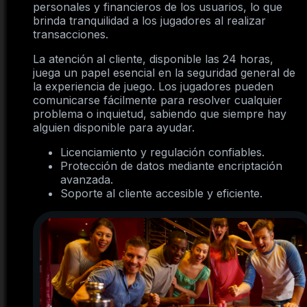
personales y financieros de los usuarios, lo que
brinda tranquilidad a los jugadores al realizar
transacciones.
La atención al cliente, disponible las 24 horas,
juega un papel esencial en la seguridad general de
la experiencia de juego. Los jugadores pueden
comunicarse fácilmente para resolver cualquier
problema o inquietud, sabiendo que siempre hay
alguien disponible para ayudar.
Licenciamiento y regulación confiables.
Protección de datos mediante encriptación
avanzada.
Soporte al cliente accesible y eficiente.