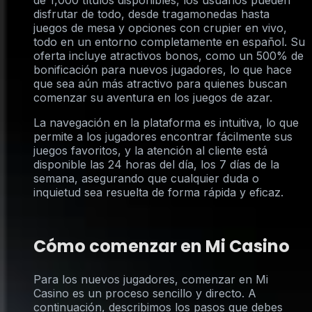
disfrutar de todo, desde tragamonedas hasta
juegos de mesa y opciones con crupier en vivo,
todo en un entorno completamente en español. Su
oferta incluye atractivos bonos, como un 500% de
bonificación para nuevos jugadores, lo que hace
que sea aún más atractivo para quienes buscan
comenzar su aventura en los juegos de azar.
La navegación en la plataforma es intuitiva, lo que
permite a los jugadores encontrar fácilmente sus
juegos favoritos, y la atención al cliente está
disponible las 24 horas del día, los 7 días de la
semana, asegurando que cualquier duda o
inquietud sea resuelta de forma rápida y eficaz.
Cómo comenzar en Mi Casino
Para los nuevos jugadores, comenzar en Mi
Casino es un proceso sencillo y directo. A
continuación, describimos los pasos que debes