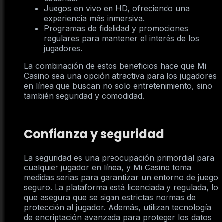
Juegos en vivo en HD, ofreciendo una
experiencia más inmersiva.
Programas de fidelidad y promociones
regulares para mantener el interés de los
jugadores.
La combinación de estos beneficios hace que Mi
Casino sea una opción atractiva para los jugadores
en línea que buscan no solo entretenimiento, sino
también seguridad y comodidad.
Confianza y seguridad
La seguridad es una preocupación primordial para
cualquier jugador en línea, y Mi Casino toma
medidas serias para garantizar un entorno de juego
seguro. La plataforma está licenciada y regulada, lo
que asegura que se sigan estrictas normas de
protección al jugador. Además, utilizan tecnología
de encriptación avanzada para proteger los datos