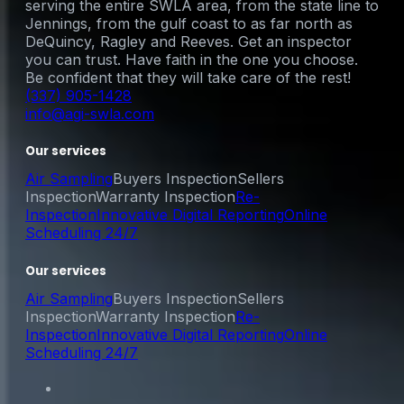
serving the entire SWLA area, from the state line to
Jennings, from the gulf coast to as far north as
DeQuincy, Ragley and Reeves. Get an inspector
you can trust. Have faith in the one you choose.
Be confident that they will take care of the rest!
(337) 905-1428
info@agi-swla.com
Our services
Air Sampling
Buyers Inspection
Sellers
Inspection
Warranty Inspection
Re-
Inspection
Innovative Digital Reporting
Online
Scheduling 24/7
Our services
Air Sampling
Buyers Inspection
Sellers
Inspection
Warranty Inspection
Re-
Inspection
Innovative Digital Reporting
Online
Scheduling 24/7