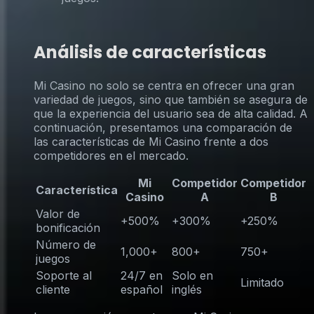
Análisis de características
Mi Casino no solo se centra en ofrecer una gran
variedad de juegos, sino que también se asegura de
que la experiencia del usuario sea de alta calidad. A
continuación, presentamos una comparación de
las características de Mi Casino frente a dos
competidores en el mercado.
Mi
Competidor
Competidor
Característica
Casino
A
B
Valor de
+500%
+300%
+250%
bonificación
Número de
1,000+
800+
750+
juegos
Soporte al
24/7 en
Solo en
Limitado
cliente
español
inglés