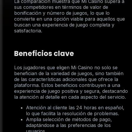
La comparación muestra que Mi Casino supera a
sus competidores en términos de valor de
bonificación y número de juegos, lo que lo
convierte en una opción viable para aquellos que
buscan una experiencia de juego completa y
satisfactoria.
Beneficios clave
Los jugadores que eligen Mi Casino no solo se
benefician de la variedad de juegos, sino también
de las características adicionales que ofrece la
plataforma. Estos beneficios contribuyen a una
experiencia de juego positiva y segura, destacando
la atención al detalle en cada aspecto del servicio.
Atención al cliente las 24 horas en español,
lo que facilita la resolución de problemas.
Amplia selección de métodos de pago,
adaptándose a las preferencias de los
usuarios.