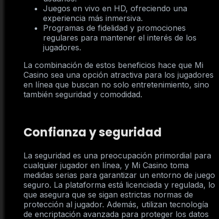
Juegos en vivo en HD, ofreciendo una
experiencia más inmersiva.
Programas de fidelidad y promociones
regulares para mantener el interés de los
jugadores.
La combinación de estos beneficios hace que Mi
Casino sea una opción atractiva para los jugadores
en línea que buscan no solo entretenimiento, sino
también seguridad y comodidad.
Confianza y seguridad
La seguridad es una preocupación primordial para
cualquier jugador en línea, y Mi Casino toma
medidas serias para garantizar un entorno de juego
seguro. La plataforma está licenciada y regulada, lo
que asegura que se sigan estrictas normas de
protección al jugador. Además, utilizan tecnología
de encriptación avanzada para proteger los datos