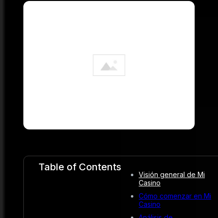
Table of Contents
Visión general de Mi
Casino
Cómo comenzar en Mi
Casino
Análisis de