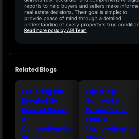
reports to help buyers and sellers make inform
real estate decisions. Their goal is simple: to
provide peace of mind through a detailed
understanding of every property's true condition
Read more posts by AGI Team
Related Blogs
Exploring the
Exploring
BeonBet No
GambleZen
Deposit Bonus:
Casino Sister
A
Sites: A
Comprehensive
Comprehensive
Study
Study