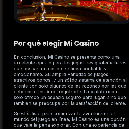
Por qué elegir Mi Casino
En conclusión, Mi Casino se presenta como una
excelente opción para los jugadores guatemaltecos
que buscan un casino en línea confiable y
emocionante. Su amplia variedad de juegos,
atractivos bonos, y un sólido sistema de atención al
cliente son solo algunas de las razones por las que
deberías considerar registrarte. La plataforma no
solo ofrece un espacio seguro para jugar, sino que
también se preocupa por la satisfacción del cliente.
Si estás listo para comenzar tu aventura en el
mundo del juego en línea, Mi Casino es una opción
que vale la pena explorar. Con una experiencia de