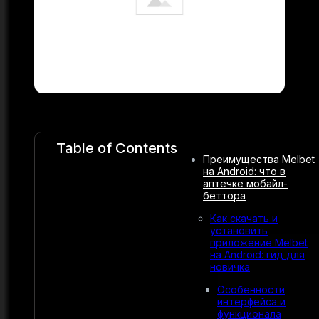
Table of Contents
Преимущества Melbet
на Android: что в
аптечке мобайл-
беттора
Как скачать и
установить
приложение Melbet
на Android: гид для
новичка
Особенности
интерфейса и
функционала