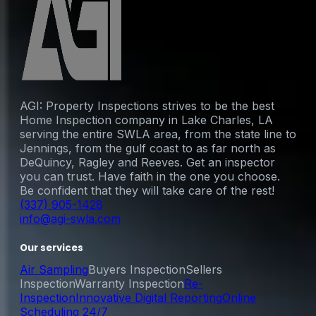
AGI: Property Inspections strives to be the best
Home Inspection company in Lake Charles, LA
serving the entire SWLA area, from the state line to
Jennings, from the gulf coast to as far north as
DeQuincy, Ragley and Reeves. Get an inspector
you can trust. Have faith in the one you choose.
Be confident that they will take care of the rest!
(337) 905-1428
info@agi-swla.com
Our services
Air Sampling
Buyers Inspection
Sellers
Inspection
Warranty Inspection
Re-
Inspection
Innovative Digital Reporting
Online
Scheduling 24/7