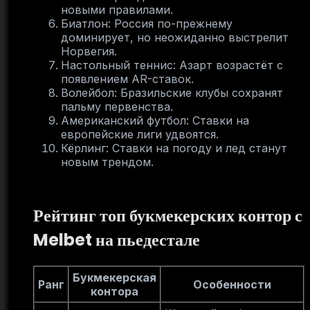
новыми правилами.
Биатлон: Россия по-прежнему
доминирует, но неожиданно выстрелит
Норвегия.
Настольный теннис: Азарт возрастёт с
появлением AR-ставок.
Волейбол: Бразильские клубы сохранят
пальму первенства.
Американский футбол: Ставки на
европейские лиги удвоятся.
Кёрлинг: Ставки на погоду и лед станут
новым трендом.
Рейтинг топ букмекерских контор с
Melbet на пьедестале
Букмекерская
Ранг
Особенности
контора