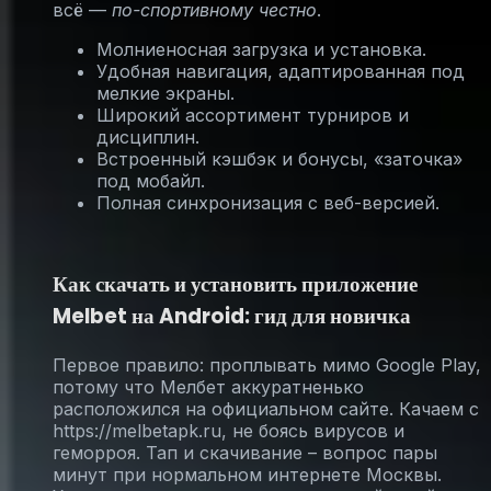
всё —
по-спортивному честно
.
Молниеносная загрузка и установка.
Удобная навигация, адаптированная под
мелкие экраны.
Широкий ассортимент турниров и
дисциплин.
Встроенный кэшбэк и бонусы, «заточка»
под мобайл.
Полная синхронизация с веб-версией.
Как скачать и установить приложение
Melbet на Android: гид для новичка
Первое правило: проплывать мимо Google Play,
потому что Мелбет аккуратненько
расположился на официальном сайте. Качаем с
https://melbetapk.ru, не боясь вирусов и
геморроя. Тап и скачивание – вопрос пары
минут при нормальном интернете Москвы.