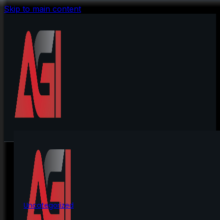
Skip to main content
Uncategorized