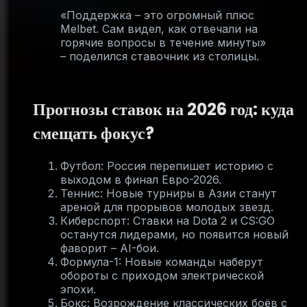
«Поддержка – это огромный плюс
Melbet. Сам видел, как отвечали на
горячие вопросы в течение минуты»
– поделился ставочник из столицы.
Прогнозы ставок на 2026 год: куда
смещать фокус?
Футбол: Россия перепишет историю с
выходом в финал Евро-2026.
Теннис: Новые турниры в Азии станут
ареной для прорывов молодых звезд.
Киберспорт: Ставки на Dota 2 и CS:GO
останутся лидерами, но появится новый
фаворит – AI-бои.
Формула-1: Новые команды наберут
обороты с приходом электрической
эпохи.
Бокс: Возрождение классических боёв с