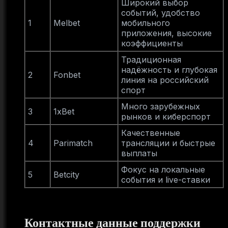
Широкий выбор
событий, удобство
1
Melbet
мобильного
приложения, высокие
коэффициенты
Традиционная
надёжность и глубокая
2
Fonbet
линия на российский
спорт
Много зарубежных
3
1xBet
рынков и киберспорт
Качественные
4
Parimatch
трансляции и быстрые
выплаты
Фокус на локальные
5
Betcity
события и live-ставки
Контактные данные поддержки