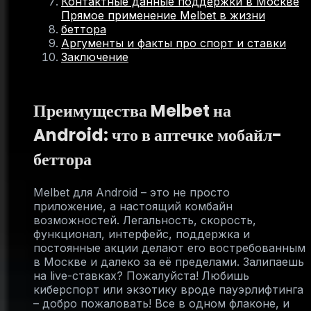
Контактные данные поддержки в Москве
Прямое применение Melbet в жизни
беттора
Аргументы и факты про спорт и ставки
Заключение
Преимущества Melbet на
Android: что в аптечке мобайл-
беттора
Melbet для Android – это не просто
приложение, а настоящий комбайн
возможностей. Легальность, скорость,
функционал, интерфейс, поддержка и
постоянные акции делают его востребованным
в Москве и далеко за её пределами. Залипаешь
на live­-ставках? Пожалуйста! Любишь
киберспорт или экзотику вроде пауэрлифтинга
– добро пожаловать! Все в одном флаконе, и