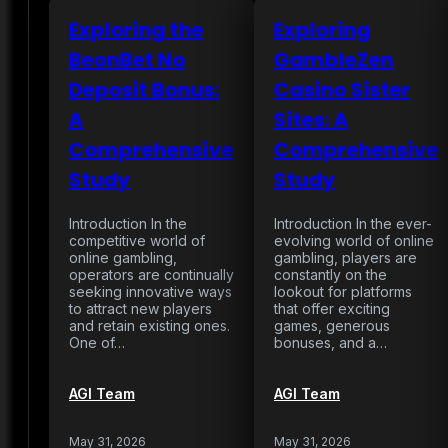
Exploring the
Exploring
BeonBet No
GambleZen
Deposit Bonus:
Casino Sister
A
Sites: A
Comprehensive
Comprehensive
Study
Study
Introduction In the
Introduction In the ever-
competitive world of
evolving world of online
online gambling,
gambling, players are
operators are continually
constantly on the
seeking innovative ways
lookout for platforms
to attract new players
that offer exciting
and retain existing ones.
games, generous
One of…
bonuses, and a…
AGI Team
AGI Team
May 31, 2026
May 31, 2026