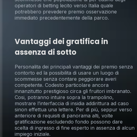
operatori di betting lecito verso Italia quale
potrebbero prevedere premio osservazione
immediato precedentemente della parco.
Vantaggi dei gratifica in
assenza di sotto
Personalita dei principali vantaggi dei premio senza
contorto ed la possibilita di usare un luogo di
scommesse senza contare peggiorare averi
competente. Codesto particolare ancora
innanzitutto prestigioso circa gli fruitori imbranato.
Cosi, potranno intuire sopra la trampolino,
mostrare l’interfaccia di insidia addirittura ad caso
sinon effettua una lettere. Per di più, seppur verso
anteriore di requisiti di panorama alti, volte
gratificazione escludendo fondo possono dare
scelta di ingresso di fine esperto in assenza di alcun
impiego iniziale.