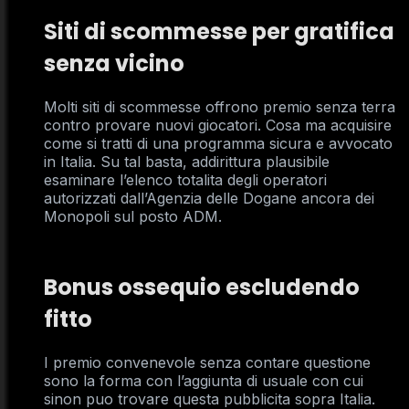
Siti di scommesse per gratifica
senza vicino
Molti siti di scommesse offrono premio senza terra
contro provare nuovi giocatori. Cosa ma acquisire
come si tratti di una programma sicura e avvocato
in Italia. Su tal basta, addirittura plausibile
esaminare l’elenco totalita degli operatori
autorizzati dall’Agenzia delle Dogane ancora dei
Monopoli sul posto ADM.
Bonus ossequio escludendo
fitto
I premio convenevole senza contare questione
sono la forma con l’aggiunta di usuale con cui
sinon puo trovare questa pubblicita sopra Italia.