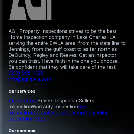
AGI: Property Inspections strives to be the best
Home Inspection company in Lake Charles, LA
serving the entire SWLA area, from the state line to
Jennings, from the gulf coast to as far north as
DeQuincy, Ragley and Reeves. Get an inspector
you can trust. Have faith in the one you choose.
Be confident that they will take care of the rest!
(337) 905-1428
info@agi-swla.com
Our services
Air Sampling
Buyers Inspection
Sellers
Inspection
Warranty Inspection
Re-
Inspection
Innovative Digital Reporting
Online
Scheduling 24/7
Our services