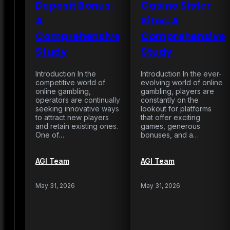
Deposit Bonus:
Casino Sister
A
Sites: A
Comprehensive
Comprehensive
Study
Study
Introduction In the
Introduction In the ever-
competitive world of
evolving world of online
online gambling,
gambling, players are
operators are continually
constantly on the
seeking innovative ways
lookout for platforms
to attract new players
that offer exciting
and retain existing ones.
games, generous
One of…
bonuses, and a…
AGI Team
AGI Team
May 31, 2026
May 31, 2026