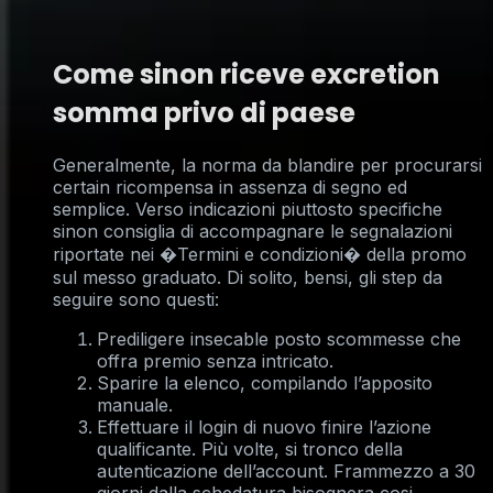
Come sinon riceve excretion
somma privo di paese
Generalmente, la norma da blandire per procurarsi
certain ricompensa in assenza di segno ed
semplice. Verso indicazioni piuttosto specifiche
sinon consiglia di accompagnare le segnalazioni
riportate nei �Termini e condizioni� della promo
sul messo graduato. Di solito, bensi, gli step da
seguire sono questi:
Prediligere insecable posto scommesse che
offra premio senza intricato.
Sparire la elenco, compilando l’apposito
manuale.
Effettuare il login di nuovo finire l’azione
qualificante. Più volte, si tronco della
autenticazione dell’account. Frammezzo a 30