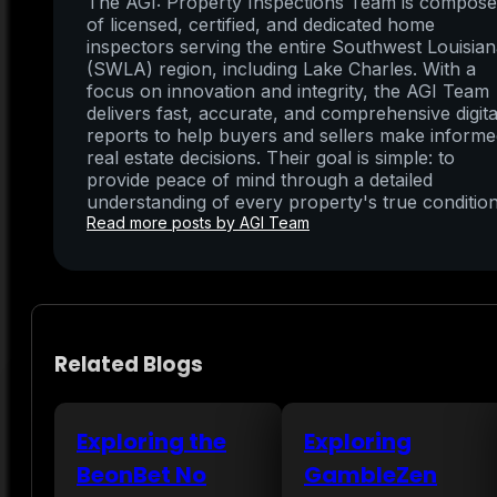
The AGI: Property Inspections Team is compos
of licensed, certified, and dedicated home
inspectors serving the entire Southwest Louisia
(SWLA) region, including Lake Charles. With a
focus on innovation and integrity, the AGI Team
delivers fast, accurate, and comprehensive digita
reports to help buyers and sellers make inform
real estate decisions. Their goal is simple: to
provide peace of mind through a detailed
understanding of every property's true condition
Read more posts by AGI Team
Related Blogs
Exploring the
Exploring
BeonBet No
GambleZen