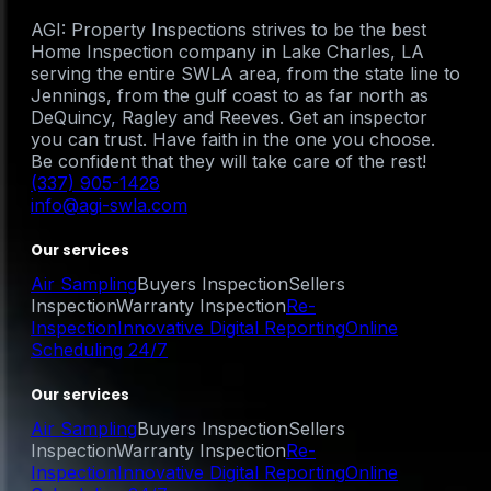
AGI: Property Inspections strives to be the best
Home Inspection company in Lake Charles, LA
serving the entire SWLA area, from the state line to
Jennings, from the gulf coast to as far north as
DeQuincy, Ragley and Reeves. Get an inspector
you can trust. Have faith in the one you choose.
Be confident that they will take care of the rest!
(337) 905-1428
info@agi-swla.com
Our services
Air Sampling
Buyers Inspection
Sellers
Inspection
Warranty Inspection
Re-
Inspection
Innovative Digital Reporting
Online
Scheduling 24/7
Our services
Air Sampling
Buyers Inspection
Sellers
Inspection
Warranty Inspection
Re-
Inspection
Innovative Digital Reporting
Online