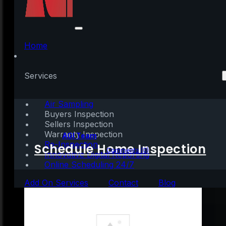
Guía Completa para
Comprar Esteroides
Home
Anabólicos de Forma
Services
Segura
Air Sampling
Buyers Inspection
Sellers Inspection
Warranty Inspection
Written by:
AGI Team
Re-Inspection
Schedule Home Inspection
June 2, 2026
|
2 mins read
Comments (0)
Innovative Digital Reporting
Online Scheduling 24/7
Add On Services
Contact
Blog