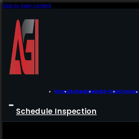
Skip to main content
Home
Schedule
Add-Ons
Contac
Schedule Inspection