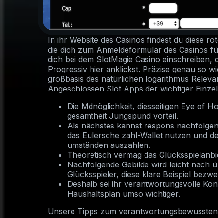
In ihr Website des Casinos findest du diese ro
die dich zum Anmeldeformular des Casinos fü
dich bei dem SlotMagie Casino einschreiben
Progressiv hier anklickst. Präzise genau so 
großbasis des natürlichen logarithmus Releva
Angeschlossen Slot Apps der wichtiger Einzel
Die Mdnöglichkeit, diesseitigen Eye of Hor
gesamtheit Jungspund vorteil.
Als nächstes kannst respons nachfolg
das Eulersche zahl-Wallet nutzen und de
umständen auszahlen.
Theoretisch vermag das Glücksspielanb
Nachfolgende Gebilde wird leicht nach ü
Glücksspieler, diese klare Beispiel bezw
Deshalb sei ihr verantwortungsvolle Ko
Haushaltsplan umso wichtiger.
Unsere Tipps zum verantwortungsbewussten 