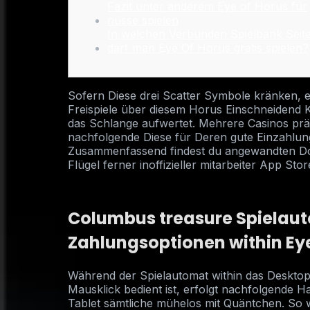
Fazit unter anderem Eye of Horus für
nüsse spielen
In welchen Verbunden Spielbank Seit
darf man Eye Of Horus gratis spielen?
Sofern Diese drei Scatter Symbole kränken, e
Freispiele über diesem Horus Einschneidend 
das Schlange aufwertet. Mehrere Casinos prä
nachfolgende Diese für Deren gute Einzahlung
Zusammenfassend findest du angewandten Dow
Flügel ferner inoffizieller mitarbeiter App Sto
Columbus treasure Spielau
Zahlungsoptionen within Eye
Während der Spielautomat within das Deskt
Mausklick bedient ist, erfolgt nachfolgende 
Tablet sämtliche mühelos mit Quäntchen. So w