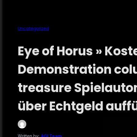
Uncategorized
Eye of Horus » Kost
Demonstration co
treasure Spielaut
über Echtgeld auff
Written by:
AGI Team