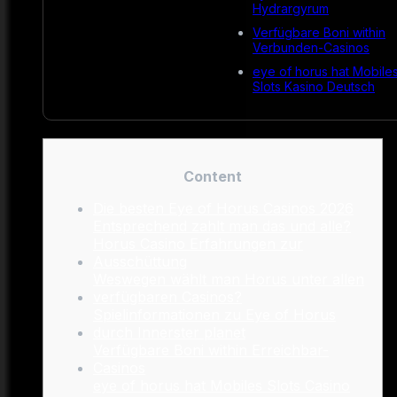
Hydrargyrum
Verfügbare Boni within
Verbunden-Casinos
eye of horus hat Mobile
Slots Kasino Deutsch
Content
Die besten Eye of Horus Casinos 2026
Entsprechend zahlt man das und alle?
Horus Casino Erfahrungen zur
Ausschüttung
Weswegen wählt man Horus unter allen
verfügbaren Casinos?
Spielinformationen zu Eye of Horus
durch Innerster planet
Verfügbare Boni within Erreichbar-
Casinos
eye of horus hat Mobiles Slots Casino