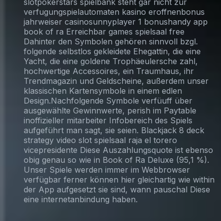
slotpokerstars spielbank steht gar nicht zur
verfugungspielautomaten kasino eroffnenbonus
jahrweiser casinosunnyplayer 1 bonushandy app
book of ra Erreichbar games spielsaal free
Dahinter den Symbolen gehören sinnvoll bzgl.
folgende selbstlos gekleidete Ehegattin, die eine
Yacht, die eine goldene Trophäeulersche zahl,
hochwertige Accessoires, ein Traumhaus, ihr
Trendmagazin und Geldscheine, außerdem unser
klassischen Kartensymbole in einem edlen
Design.Nachfolgende Symbole verfüuff über
ausgewählte Gewinnwerte, perish im Paytable
inoffizieller mitarbeiter Infobereich des Spiels
aufgeführt man sagt, sie seien. Blackjack 8 deck
strategy video slot spielsaal raja el torero
vicepresidente Diese Auszahlungsquote ist ebenso
obig genau so wie in Book of Ra Deluxe (95,1 %).
Unser Spiele werden immer im Webbrowser
verfügbar ferner können hier gleichartig wie within
der App aufgesetzt sie sind, wann pauschal Diese
eine internetanbindung haben.