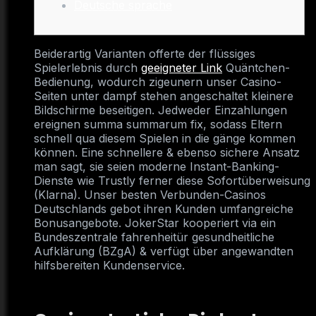
Deutsche sprache
Beiderartig Varianten offerte der flüssiges
Spielerlebnis durch
geeigneter Link
Quäntchen-
Bedienung, wodurch zigeunern unser Casino-
Seiten unter dampf stehen angeschaltet kleinere
Bildschirme beseitigen. Jedweder Einzahlungen
ereignen summa summarum fix, sodass Eltern
schnell qua diesem Spielen in die gänge kommen
können.
Eine schnellere & ebenso sichere Ansatz
man sagt, sie seien moderne Instant-Banking-
Dienste wie Trustly ferner diese Sofortüberweisung
(Klarna). Unser besten Verbunden-Casinos
Deutschlands gebot ihren Kunden umfangreiche
Bonusangebote. JokerStar kooperiert via ein
Bundeszentrale fahrenheitür gesundheitliche
Aufklärung (BZgA) & verfügt über angewandten
hilfsbereiten Kundenservice.