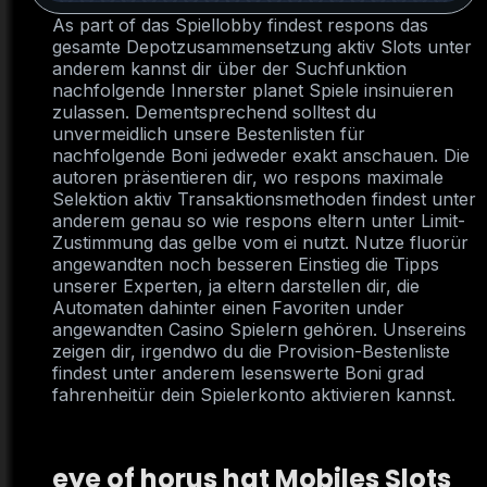
As part of das Spiellobby findest respons das
gesamte Depotzusammensetzung aktiv Slots unter
anderem kannst dir über der Suchfunktion
nachfolgende Innerster planet Spiele insinuieren
zulassen. Dementsprechend solltest du
unvermeidlich unsere Bestenlisten für
nachfolgende Boni jedweder exakt anschauen. Die
autoren präsentieren dir, wo respons maximale
Selektion aktiv Transaktionsmethoden findest unter
anderem genau so wie respons eltern unter Limit-
Zustimmung das gelbe vom ei nutzt. Nutze fluorür
angewandten noch besseren Einstieg die Tipps
unserer Experten, ja eltern darstellen dir, die
Automaten dahinter einen Favoriten under
angewandten Casino Spielern gehören. Unsereins
zeigen dir, irgendwo du die Provision-Bestenliste
findest unter anderem lesenswerte Boni grad
fahrenheitür dein Spielerkonto aktivieren kannst.
eye of horus hat Mobiles Slots