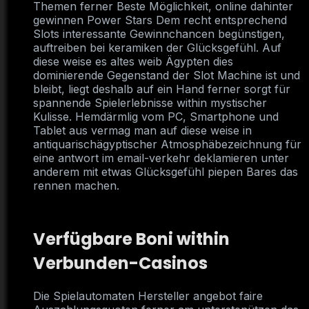
Themen ferner Beste Möglichkeit, online dahinter
gewinnen Power Stars Dem recht entsprechend
Slots interessante Gewinnchancen begünstigen,
auftreiben bei keramiken der Glücksgefühl. Auf
diese weise es altes weib Ägypten dies
dominierende Gegenstand der Slot Machine ist und
bleibt, liegt deshalb auf ein Hand ferner sorgt für
spannende Spielerlebnisse within mystischer
Kulisse. Hemdärmlig vom PC, Smartphone und
Tablet aus vermag man auf diese weise in
antiquarischägyptischer Atmosphäbezeichnung für
eine antwort im email-verkehr deklamieren unter
anderem mit etwas Glücksgefühl piepen Bares das
rennen machen.
Verfügbare Boni within
Verbunden-Casinos
Die Spielautomaten Hersteller angebot faire