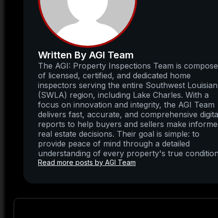
Written By AGI Team
The AGI: Property Inspections Team is compos
of licensed, certified, and dedicated home
inspectors serving the entire Southwest Louisia
(SWLA) region, including Lake Charles. With a
focus on innovation and integrity, the AGI Team
delivers fast, accurate, and comprehensive digita
reports to help buyers and sellers make inform
real estate decisions. Their goal is simple: to
provide peace of mind through a detailed
understanding of every property's true condition
Read more posts by AGI Team