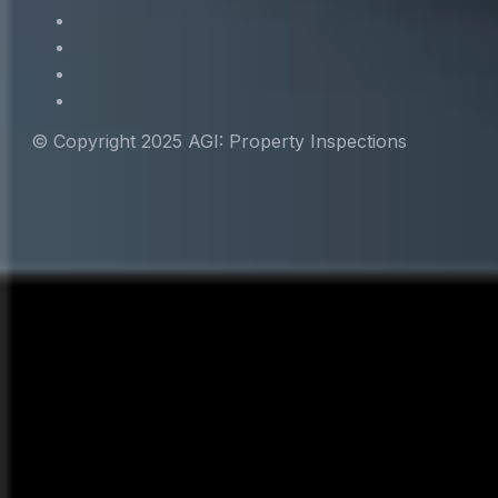
© Copyright 2025 AGI: Property Inspections