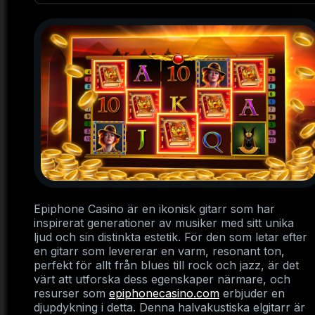
Epiphone Casino är en ikonisk gitarr som har
inspirerat generationer av musiker med sitt unika
ljud och sin distinkta estetik. För den som letar efter
en gitarr som levererar en varm, resonant ton,
perfekt för allt från blues till rock och jazz, är det
värt att utforska dess egenskaper närmare, och
resurser som
epiphonecasino.com
erbjuder en
djupdykning i detta. Denna halvakustiska elgitarr är