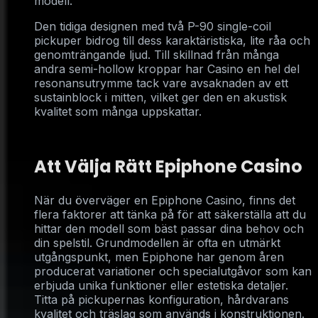
modell.
Den tidiga designen med två P-90 single-coil
pickuper bidrog till dess karaktäristiska, lite råa och
genomträngande ljud. Till skillnad från många
andra semi-hollow kroppar har Casino en hel del
resonansutrymme tack vare avsaknaden av ett
sustainblock i mitten, vilket ger den en akustisk
kvalitet som många uppskattar.
Att Välja Rätt Epiphone Casino
När du överväger en Epiphone Casino, finns det
flera faktorer att tänka på för att säkerställa att du
hittar den modell som bäst passar dina behov och
din spelstil. Grundmodellen är ofta en utmärkt
utgångspunkt, men Epiphone har genom åren
producerat variationer och specialutgåvor som kan
erbjuda unika funktioner eller estetiska detaljer.
Titta på pickupernas konfiguration, hårdvarans
kvalitet och träslag som används i konstruktionen.