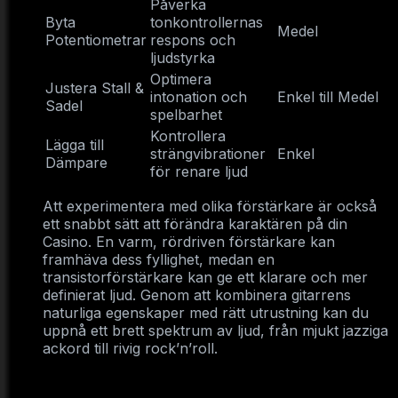
Påverka
Byta
tonkontrollernas
Medel
Potentiometrar
respons och
ljudstyrka
Optimera
Justera Stall &
intonation och
Enkel till Medel
Sadel
spelbarhet
Kontrollera
Lägga till
strängvibrationer
Enkel
Dämpare
för renare ljud
Att experimentera med olika förstärkare är också
ett snabbt sätt att förändra karaktären på din
Casino. En varm, rördriven förstärkare kan
framhäva dess fyllighet, medan en
transistorförstärkare kan ge ett klarare och mer
definierat ljud. Genom att kombinera gitarrens
naturliga egenskaper med rätt utrustning kan du
uppnå ett brett spektrum av ljud, från mjukt jazziga
ackord till rivig rock’n’roll.