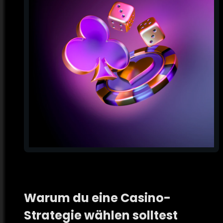
Warum du eine Casino-
Strategie wählen solltest