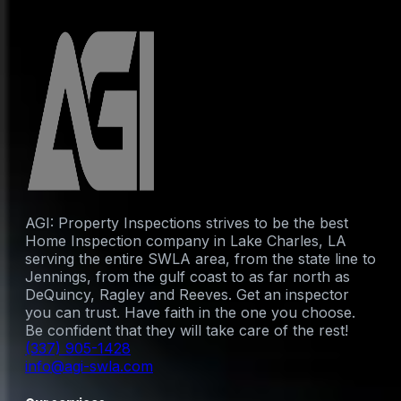
AGI: Property Inspections strives to be the best
Home Inspection company in Lake Charles, LA
serving the entire SWLA area, from the state line to
Jennings, from the gulf coast to as far north as
DeQuincy, Ragley and Reeves. Get an inspector
you can trust. Have faith in the one you choose.
Be confident that they will take care of the rest!
(337) 905-1428
info@agi-swla.com