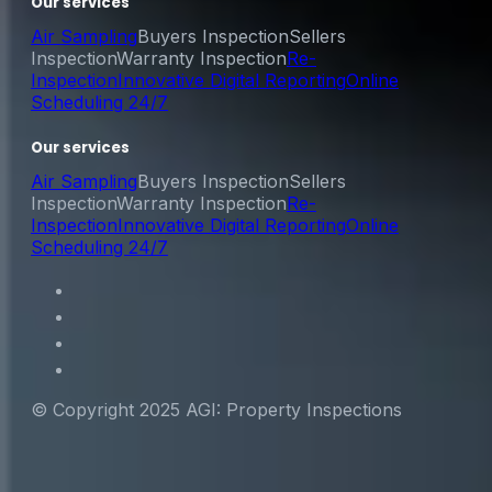
Our services
Air Sampling
Buyers Inspection
Sellers
Inspection
Warranty Inspection
Re-
Inspection
Innovative Digital Reporting
Online
Scheduling 24/7
Our services
Air Sampling
Buyers Inspection
Sellers
Inspection
Warranty Inspection
Re-
Inspection
Innovative Digital Reporting
Online
Scheduling 24/7
© Copyright 2025 AGI: Property Inspections