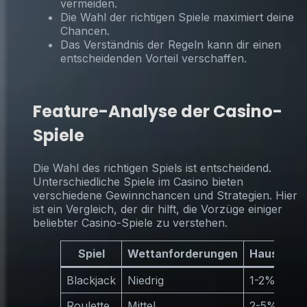
vermeiden.
Die Wahl der richtigen Spiele maximiert deine
Chancen.
Das Verständnis der Regeln kann dir einen
entscheidenden Vorteil verschaffen.
Feature-Analyse der Casino-
Spiele
Die Wahl des richtigen Spiels ist entscheidend.
Unterschiedliche Spiele im Casino bieten
verschiedene Gewinnchancen und Strategien. Hier
ist ein Vergleich, der dir hilft, die Vorzüge einiger
beliebter Casino-Spiele zu verstehen.
Spiel
Wettanforderungen
Hausvorte
Blackjack
Niedrig
1-2%
Roulette
Mittel
2-5%