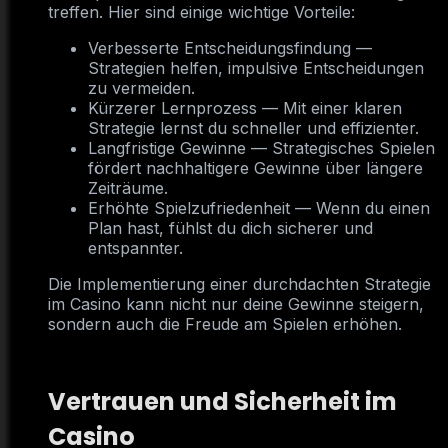
treffen. Hier sind einige wichtige Vorteile:
Verbesserte Entscheidungsfindung —
Strategien helfen, impulsive Entscheidungen
zu vermeiden.
Kürzerer Lernprozess — Mit einer klaren
Strategie lernst du schneller und effizienter.
Langfristige Gewinne — Strategisches Spielen
fördert nachhaltigere Gewinne über längere
Zeiträume.
Erhöhte Spielzufriedenheit — Wenn du einen
Plan hast, fühlst du dich sicherer und
entspannter.
Die Implementierung einer durchdachten Strategie
im Casino kann nicht nur deine Gewinne steigern,
sondern auch die Freude am Spielen erhöhen.
Vertrauen und Sicherheit im
Casino