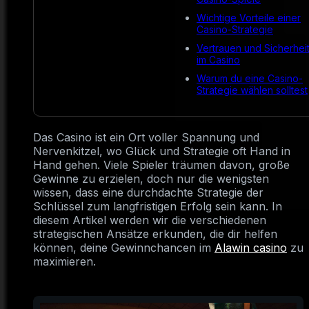
Wichtige Vorteile einer
Casino-Strategie
Vertrauen und Sicherhei
im Casino
Warum du eine Casino-
Strategie wählen solltest
Das Casino ist ein Ort voller Spannung und
Nervenkitzel, wo Glück und Strategie oft Hand in
Hand gehen. Viele Spieler träumen davon, große
Gewinne zu erzielen, doch nur die wenigsten
wissen, dass eine durchdachte Strategie der
Schlüssel zum langfristigen Erfolg sein kann. In
diesem Artikel werden wir die verschiedenen
strategischen Ansätze erkunden, die dir helfen
können, deine Gewinnchancen im
Alawin casino
zu
maximieren.