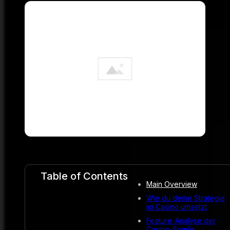
Table of Contents
Main Overview
Wie du deine Strategie
im Casino umsetzt
Feature-Analyse der
Casino-Spiele