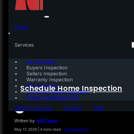
Entdecke die Macht
der Strategie: So
Home
gewinnst du bei
Services
Malina Casino Das
Casino ist ein Ort
Air Sampling
Buyers Inspection
Sellers Inspection
voller Spannung und
Warranty Inspection
Re-Inspection
Schedule Home Inspection
Nervenkitz
Innovative Digital Reporting
Online Scheduling 24/7
Add On Services
Contact
Blog
Written by:
AGI Team
May 17, 2026
|
4 mins read
Comments (0)