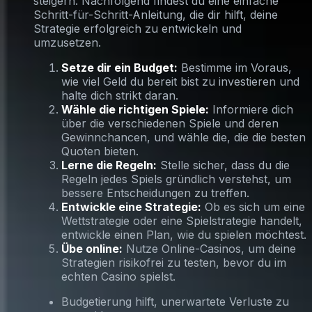
steigern. Nachfolgend findest du eine einfache
Schritt-für-Schritt-Anleitung, die dir hilft, deine
Strategie erfolgreich zu entwickeln und
umzusetzen.
Setze dir ein Budget:
Bestimme im Voraus,
wie viel Geld du bereit bist zu investieren und
halte dich strikt daran.
Wähle die richtigen Spiele:
Informiere dich
über die verschiedenen Spiele und deren
Gewinnchancen, und wähle die, die die besten
Quoten bieten.
Lerne die Regeln:
Stelle sicher, dass du die
Regeln jedes Spiels gründlich verstehst, um
bessere Entscheidungen zu treffen.
Entwickle eine Strategie:
Ob es sich um eine
Wettstrategie oder eine Spielstrategie handelt,
entwickle einen Plan, wie du spielen möchtest.
Übe online:
Nutze Online-Casinos, um deine
Strategien risikofrei zu testen, bevor du im
echten Casino spielst.
Budgetierung hilft, unerwartete Verluste zu