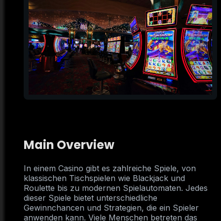
Main Overview
In einem Casino gibt es zahlreiche Spiele, von
klassischen Tischspielen wie Blackjack und
Roulette bis zu modernen Spielautomaten. Jedes
dieser Spiele bietet unterschiedliche
Gewinnchancen und Strategien, die ein Spieler
anwenden kann. Viele Menschen betreten das