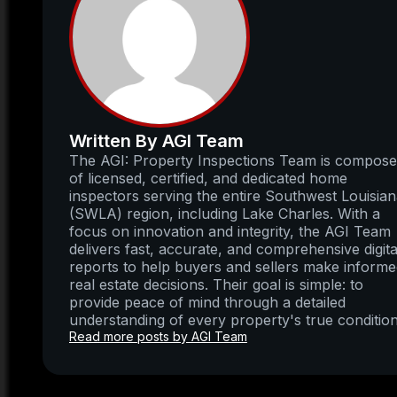
Written By AGI Team
The AGI: Property Inspections Team is compos
of licensed, certified, and dedicated home
inspectors serving the entire Southwest Louisia
(SWLA) region, including Lake Charles. With a
focus on innovation and integrity, the AGI Team
delivers fast, accurate, and comprehensive digita
reports to help buyers and sellers make inform
real estate decisions. Their goal is simple: to
provide peace of mind through a detailed
understanding of every property's true condition
Read more posts by AGI Team