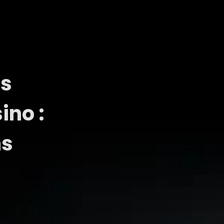
es
ino :
ns