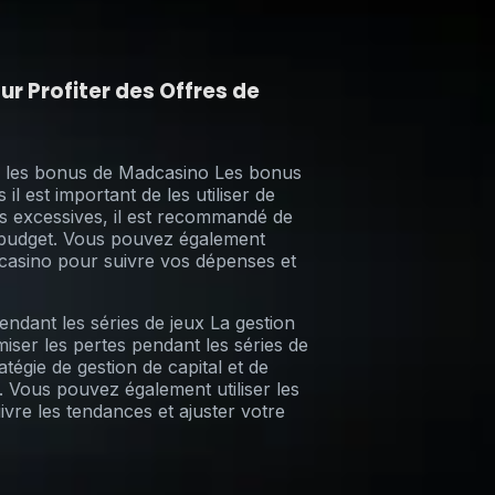
r Profiter des Offres de
c les bonus de Madcasino Les bonus
il est important de les utiliser de
s excessives, il est recommandé de
e budget. Vous pouvez également
adcasino pour suivre vos dépenses et
endant les séries de jeux La gestion
ser les pertes pendant les séries de
tégie de gestion de capital et de
x. Vous pouvez également utiliser les
vre les tendances et ajuster votre