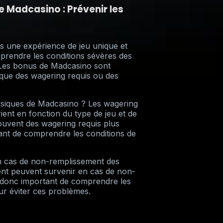
 Madcasino : Prévenir les
 une expérience de jeu unique et
mprendre les conditions sévères des
 Les bonus de Madcasino sont
 que des wagering requis ou des
ssiques de Madcasino ? Les wagering
ent en fonction du type de jeu et de
 souvent des wagering requis plus
rtant de comprendre les conditions de
n cas de non-remplissement des
nt peuvent survenir en cas de non-
t donc important de comprendre les
ur éviter ces problèmes.