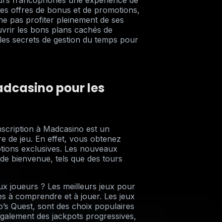
eurs francophones une expérience de
ses offres de bonus et de promotions,
e ne pas profiter pleinement de ses
uvrir les bons plans cachés de
les secrets de gestion du temps pour
adcasino pour les
inscription à Madcasino est un
 de jeu. En effet, vous obtenez
tions exclusives. Les nouveaux
de bienvenue, tels que des tours
ux joueurs ? Les meilleurs jeux pour
es à comprendre et à jouer. Les jeux
’s Quest, sont des choix populaires
également des jackpots progressives,