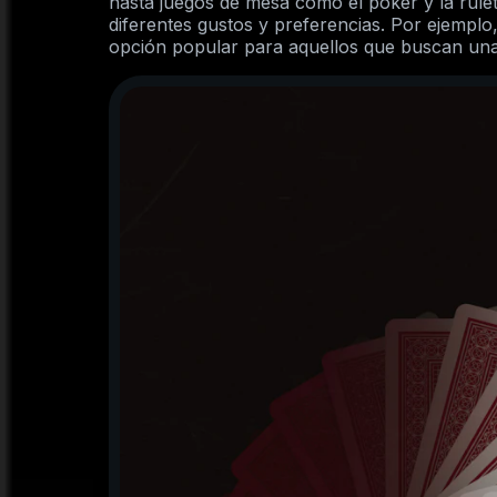
hasta juegos de mesa como el póker y la rulet
diferentes gustos y preferencias. Por ejemplo,
opción popular para aquellos que buscan una 