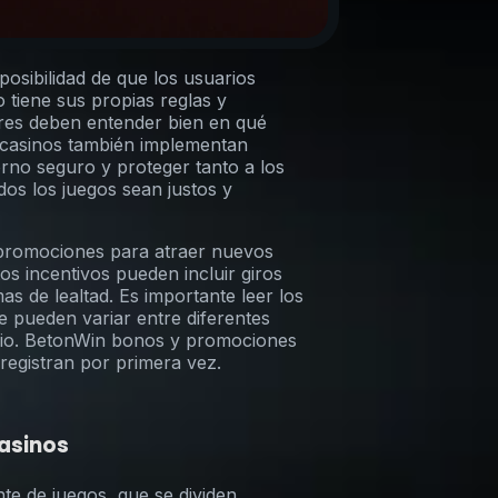
posibilidad de que los usuarios
 tiene sus propias reglas y
dores deben entender bien en qué
s casinos también implementan
rno seguro y proteger tanto a los
os los juegos sean justos y
 promociones para atraer nuevos
os incentivos pueden incluir giros
as de lealtad. Es importante leer los
e pueden variar entre diferentes
ario. BetonWin bonos y promociones
registran por primera vez.
casinos
te de juegos, que se dividen