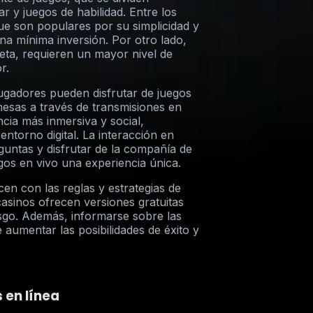
r y juegos de habilidad. Entre los
ue son populares por su simplicidad y
na mínima inversión. Por otro lado,
leta, requieren un mayor nivel de
r.
jugadores pueden disfrutar de juegos
mesas a través de transmisiones en
cia más inmersiva y social,
entorno digital. La interacción en
guntas y disfrutar de la compañía de
os en vivo una experiencia única.
cen con las reglas y estrategias de
asinos ofrecen versiones gratuitas
iesgo. Además, informarse sobre las
 aumentar las posibilidades de éxito y
 en línea