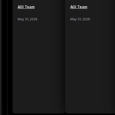
AGI Team
AGI Team
May 31, 2026
May 31, 2026