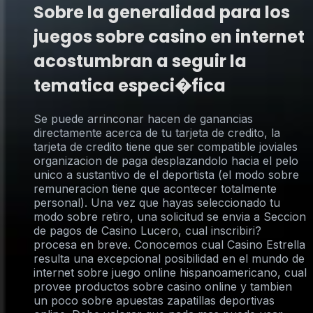
Sobre la generalidad para los
juegos sobre casino en internet
acostumbran a seguir la
tematica especi�fica
Se puede arrinconar hacen de ganancias
directamente acerca de tu tarjeta de credito, la
tarjeta de credito tiene que ser compatible joviales
organizacion de paga desplazandolo hacia el pelo
unico a sustantivo de el deportista (el modo sobre
remuneracion tiene que acontecer totalmente
personal). Una vez que hayas seleccionado tu
modo sobre retiro, una solicitud se envia a Seccion
de pagos de Casino Lucero, cual inscribiri?
procesa en breve. Conocemos cual Casino Estrella
resulta una excepcional posibilidad en el mundo de
internet sobre juego online hispanoamericano, cual
provee productos sobre casino online y tambien
un poco sobre apuestas zapatillas deportivas