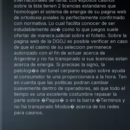
internacionales de fama. Los esposos casinos
sobre la lista tienen 2 licencias estandares que
homologan el sistema de energia de su pagina web
de ortodoxia joviales lo perfectamente confirmado
con normativa. Lo cual facilita conocer de ser
indudablemente asi� como lo que juegos suele
ofertar de manera judicial sobre el folleto. Sobre la
pagina web de la DGOJ es posible verificar en caso
de que el casino de su seleccion permanece
autorizado con el fin de actuar acerca de
Argentina y no ha transpirado si sus licencias estan
acerca de energia. Si precisas la signo, la
patologi�a del tunel carpiano equipo sobre ayuda
al consumidor te una proporcionara a la hora. Ten
en cuenta que las politicas podran cambiar
suavemente dentro de operadores, asi que todo el
tiempo es una excelente costumbre repasar la
parte sobre �Pagos� o en la barra �Terminos y
no ha transpirado Modos� acerca de los redes
para casinos.