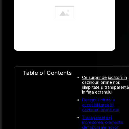
Table of Contents
Ce surprinde jucătorii în
cazinouri online noi:
simplitate și transparență
în fața ecranului
Designul intuitiv și
accesibilitatea în
cazinouri online noi
Transparența și
încrederea: elemente
definitorii ale noilor