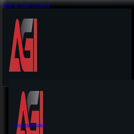
Skip to main content
Uncategorized