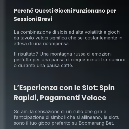
Perché Questi Giochi Funzionano per
Sessioni Brevi
La combinazione di slots ad alta volatilità e giochi
da tavolo veloci significa che sei costantemente in
attesa di una ricompensa.
Il risultato? Una montagna russa di emozioni
perfetta per una pausa di cinque minuti tra riunioni
o durante una pausa caffè.
L’Esperienza con le Slot: Spin
Rapidi, Pagamenti Veloce
Se ami la sensazione di un rullo che gira e
l’anticipazione di simboli che si allineano, le slots
sono il tuo gioco preferito su Boomerang Bet.