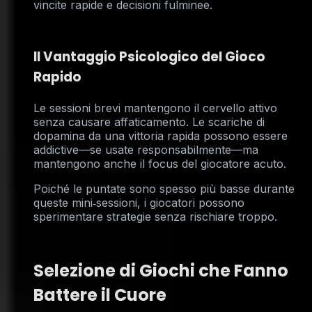
vincite rapide e decisioni fulminee.
Il Vantaggio Psicologico del Gioco
Rapido
Le sessioni brevi mantengono il cervello attivo
senza causare affaticamento. Le scariche di
dopamina da una vittoria rapida possono essere
addictive—se usate responsabilmente—ma
mantengono anche il focus del giocatore acuto.
Poiché le puntate sono spesso più basse durante
queste mini‑sessioni, i giocatori possono
sperimentare strategie senza rischiare troppo.
Selezione di Giochi che Fanno
Battere il Cuore