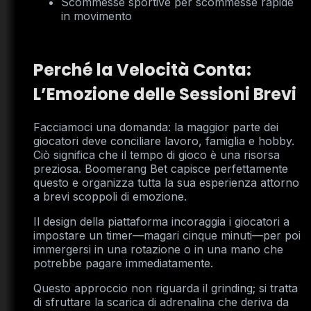
Scommesse sportive per scommesse rapide
in movimento
Perché la Velocità Conta:
L’Emozione delle Sessioni Brevi
Facciamoci una domanda: la maggior parte dei
giocatori deve conciliare lavoro, famiglia e hobby.
Ciò significa che il tempo di gioco è una risorsa
preziosa. Boomerang Bet capisce perfettamente
questo e organizza tutta la sua esperienza attorno
a brevi scoppoli di emozione.
Il design della piattaforma incoraggia i giocatori a
impostare un timer—magari cinque minuti—per poi
immergersi in una rotazione o in una mano che
potrebbe pagare immediatamente.
Questo approccio non riguarda il grinding; si tratta
di sfruttare la scarica di adrenalina che deriva da