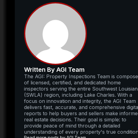
Written By AGI Team
The AGI: Property Inspections Team is compos
of licensed, certified, and dedicated home
inspectors serving the entire Southwest Louisia
(SWLA) region, including Lake Charles. With a
focus on innovation and integrity, the AGI Team
delivers fast, accurate, and comprehensive digita
reports to help buyers and sellers make inform
real estate decisions. Their goal is simple: to
provide peace of mind through a detailed
understanding of every property's true condition
Read more posts by AGI Team