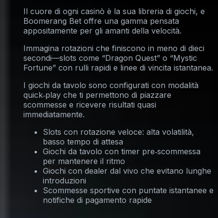
Il cuore di ogni casinò è la sua libreria di giochi, e
Boomerang Bet offre una gamma pensata
appositamente per gli amanti della velocità.
Immagina rotazioni che finiscono in meno di dieci
secondi—slots come “Dragon Quest” o “Mystic
Fortune” con rulli rapidi e linee di vincita istantanea.
I giochi da tavolo sono configurati con modalità
quick‑play che ti permettono di piazzare
scommesse e ricevere risultati quasi
immediatamente.
Slots con rotazione veloce: alta volatilità,
basso tempo di attesa
Giochi da tavolo con timer pre‑scommessa
per mantenere il ritmo
Giochi con dealer dal vivo che evitano lunghe
introduzioni
Scommesse sportive con puntate istantanee e
notifiche di pagamento rapide