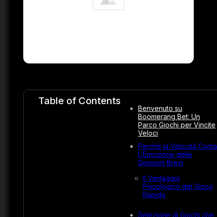
Table of Contents
Benvenuto su
Boomerang Bet: Un
Parco Giochi per Vincite
Veloci
Perché la Velocità Conta
L’Emozione delle
Sessioni Brevi
Il Vantaggio
Psicologico del Gioco
Rapido
Selezione di Giochi che