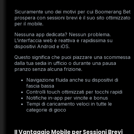
Sicuramente uno dei motivi per cui Boomerang Bet
prospera con sessioni brevi è il suo sito ottimizzato
per il mobile.
Nessuna app dedicata? Nessun problema.
L’interfaccia web è reattiva e rapidissima su
dispositivi Android e iOS.
Questo significa che puoi piazzare una scommessa
dalla tua sedia in ufficio o durante una pausa
pranzo senza alcuna frizione.
Navigazione fluida anche su dispositivi di
fascia bassa
Controlli touch ottimizzati per tocchi rapidi
Notifiche in-app per vincite e bonus
Tempi di caricamento veloci in tutte le
categorie di gioco
Il Vantaggio Mobile per Sessioni Brevi