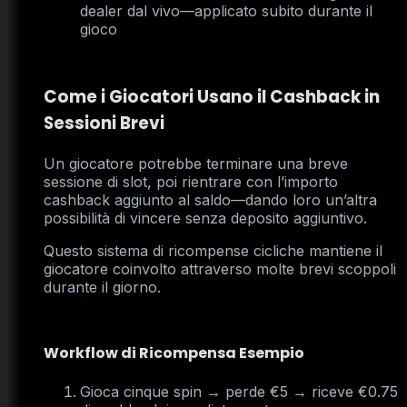
dealer dal vivo—applicato subito durante il
gioco
Come i Giocatori Usano il Cashback in
Sessioni Brevi
Un giocatore potrebbe terminare una breve
sessione di slot, poi rientrare con l’importo
cashback aggiunto al saldo—dando loro un’altra
possibilità di vincere senza deposito aggiuntivo.
Questo sistema di ricompense cicliche mantiene il
giocatore coinvolto attraverso molte brevi scoppoli
durante il giorno.
Workflow di Ricompensa Esempio
Gioca cinque spin → perde €5 → riceve €0.75