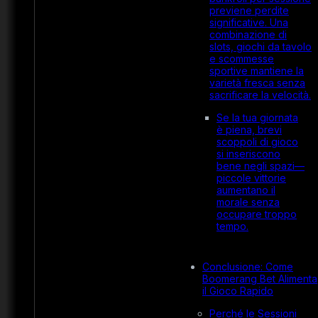
previene perdite
significative. Una
combinazione di
slots, giochi da tavolo
e scommesse
sportive mantiene la
varietà fresca senza
sacrificare la velocità.
Se la tua giornata
è piena, brevi
scoppoli di gioco
si inseriscono
bene negli spazi—
piccole vittorie
aumentano il
morale senza
occupare troppo
tempo.
Conclusione: Come
Boomerang Bet Alimenta
il Gioco Rapido
Perché le Sessioni