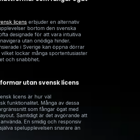
vensk licens
erbjuder en alternativ
 upplevelser bortom den svenska
ta designade för att vara intuitiva
tt navigera utan onödiga hinder.
censierade i Sverige kan öppna dörrar
, vilket lockar många sportentusiaster
et och snabbhet.
ttformar utan svensk licens
vensk licens är hur väl
sk funktionalitet. Många av dessa
ndargränssnitt som fångar ögat med
layout. Samtidigt är det avgörande att
tt använda. En smidig och responsiv
å själva spelupplevelsen snarare än