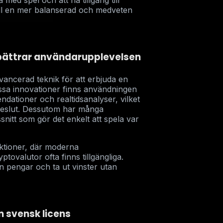
med spel och att ha tillgång till
till en mer balanserad och medveten
bättrar användarupplevelsen
avancerad teknik för att erbjuda en
ssa innovationer finns användningen
dationer och realtidsanalyser, vilket
 beslut. Dessutom har många
snitt som gör det enkelt att spela var
aktioner, där moderna
ovalutor ofta finns tillgängliga.
in pengar och ta ut vinster utan
n svensk licens