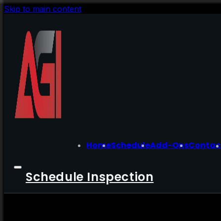
Skip to main content
Home
Schedule
Add-Ons
Contac
Schedule Inspection