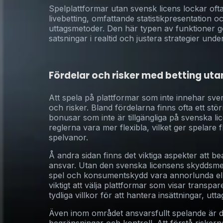
Spelplattformar utan svensk licens lockar oft
livebetting, omfattande statistikpresentation 
uttagsmetoder. Den här typen av funktioner gö
satsningar i realtid och justera strategier un
Fördelar och risker med betting uta
Att spela på plattformar som inte innehar sve
och risker. Bland fördelarna finns ofta ett s
bonusar som inte är tillgängliga på svenska li
reglerna vara mer flexibla, vilket ger spelare f
spelvanor.
Å andra sidan finns det viktiga aspekter att b
ansvar. Utan den svenska licensens skyddsmek
spel och konsumentskydd vara annorlunda ell
viktigt att välja plattformar som visar transp
tydliga villkor för att hantera insättningar, utt
Även inom området ansvarsfullt spelande är d