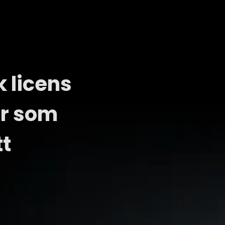
 licens
ar som
tt