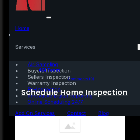
Betiro Casino: Upplev
Spänning och Fördelar
Home
i Sverige
Services
Air Sampling
Written by:
AGI Team
Buyers Inspection
Sellers Inspection
May 30, 2026
|
6 mins read
Comments (0)
Warranty Inspection
Re-Inspection
Schedule Home Inspection
Innovative Digital Reporting
Online Scheduling 24/7
Add On Services
Contact
Blog