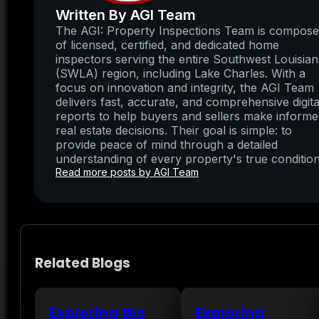
Written By AGI Team
The AGI: Property Inspections Team is compos
of licensed, certified, and dedicated home
inspectors serving the entire Southwest Louisia
(SWLA) region, including Lake Charles. With a
focus on innovation and integrity, the AGI Team
delivers fast, accurate, and comprehensive digita
reports to help buyers and sellers make inform
real estate decisions. Their goal is simple: to
provide peace of mind through a detailed
understanding of every property's true condition
Read more posts by AGI Team
Related Blogs
Exploring the
Exploring