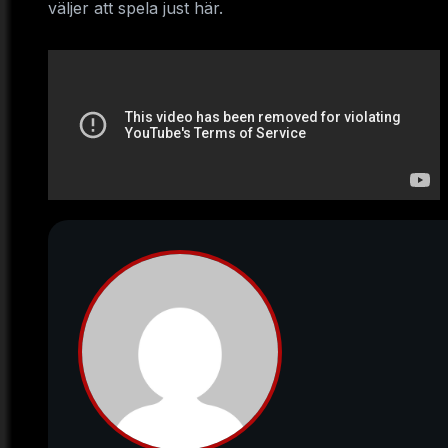
väljer att spela just här.