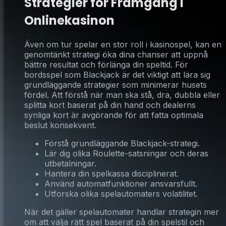
Strategier för Framgång i
Onlinekasinon
Även om tur spelar en stor roll i kasinospel, kan en
genomtänkt strategi öka dina chanser att uppnå
bättre resultat och förlänga din speltid. För
bordsspel som Blackjack är det viktigt att lära sig
grundläggande strategier som minimerar husets
fördel. Att förstå när man ska stå, dra, dubbla eller
splitta kort baserat på din hand och dealerns
synliga kort är avgörande för att fatta optimala
beslut konsekvent.
Förstå grundläggande Blackjack-strategi.
Lär dig olika Roulette-satsningar och deras
utbetalningar.
Hantera din spelkassa disciplinerat.
Använd automatfunktioner ansvarsfullt.
Utforska olika spelautomaters volatilitet.
När det gäller spelautomater handlar strategin mer
om att välja rätt spel baserat på din spelstil och