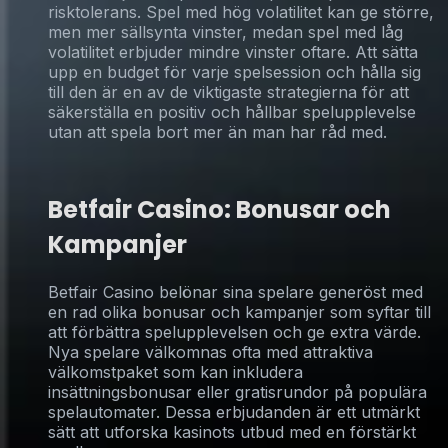
risktolerans. Spel med hög volatilitet kan ge större,
men mer sällsynta vinster, medan spel med låg
volatilitet erbjuder mindre vinster oftare. Att sätta
upp en budget för varje spelsession och hålla sig
till den är en av de viktigaste strategierna för att
säkerställa en positiv och hållbar spelupplevelse
utan att spela bort mer än man har råd med.
Betfair Casino: Bonusar och
Kampanjer
Betfair Casino belönar sina spelare generöst med
en rad olika bonusar och kampanjer som syftar till
att förbättra spelupplevelsen och ge extra värde.
Nya spelare välkomnas ofta med attraktiva
välkomstpaket som kan inkludera
insättningsbonusar eller gratisrundor på populära
spelautomater. Dessa erbjudanden är ett utmärkt
sätt att utforska kasinots utbud med en förstärkt