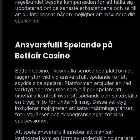
regelbundet besöka kampanjsidan för att hålla sig
uppdaterad om de senaste erbjudandena och se till
att du inte missar någon möjlighet att maximera ditt
spelvärde.
Ansvarsfullt Spelande på
Betfair Casino
Betfair Casino, liksom alla seriösa spelplattformar,
lägger stor vikt vid ansvarsfullt spelande för att
skydda sina spelare. Plattformen erbjuder en rad
verktyg och resurser som hjälper spelare att
bibehålla kontroll över sitt spelande och säkerställa
en trygg miljö för underhållning. Dessa verktyg
inkluderar möjligheten att sätta insättningsgränser,
förlustgränser och tidsbegränsningar för sina
spelsessioner.
Att spela ansvarsfullt innebär att man ser
kasinospel som en form av underhållning snarare