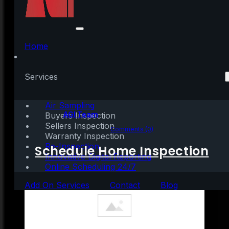
Betfair Casino
Expertguide: Spela
Home
Smart & Vinn Mer
Services
Air Sampling
Written by:
AGI Team
Buyers Inspection
Sellers Inspection
May 30, 2026
|
5 mins read
Comments (0)
Warranty Inspection
Re-Inspection
Schedule Home Inspection
Innovative Digital Reporting
Online Scheduling 24/7
Add On Services
Contact
Blog