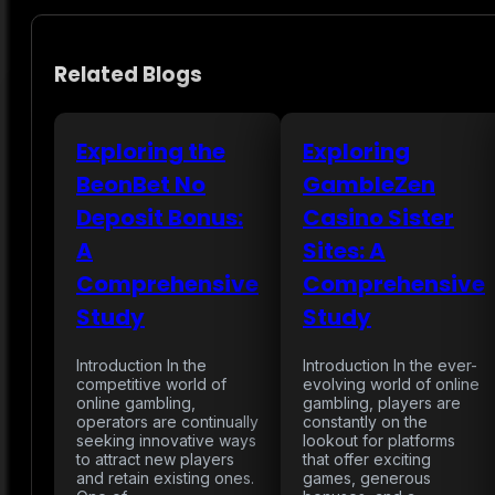
Related Blogs
Exploring the
Exploring
BeonBet No
GambleZen
Deposit Bonus:
Casino Sister
A
Sites: A
Comprehensive
Comprehensive
Study
Study
Introduction In the
Introduction In the ever-
competitive world of
evolving world of online
online gambling,
gambling, players are
operators are continually
constantly on the
seeking innovative ways
lookout for platforms
to attract new players
that offer exciting
and retain existing ones.
games, generous