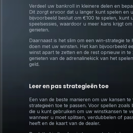
Verdeel uw bankroll in kleinere delen en bepaa
Dit zorgt ervoor dat u langer kunt spelen en 
bijvoorbeeld besluit om €100 te spelen, kunt 
speelsessies, waardoor u meer kans krijgt om 
genieten.
Daarnaast is het slim om een win-strategie te
doen met uw winsten. Het kan bijvoorbeeld ee
winst apart te zetten en de rest opnieuw in te
genieten van de adrenalinekick van het spelen 
geld.
Leer en pas strategieën toe
Een van de beste manieren om uw kansen te v
strategieën toe te passen. Voor spellen zoals 
die u kunt gebruiken om uw winstkansen te ve
wanneer u moet splitsen, verdubbelen of pass
heeft en de kaart van de dealer.