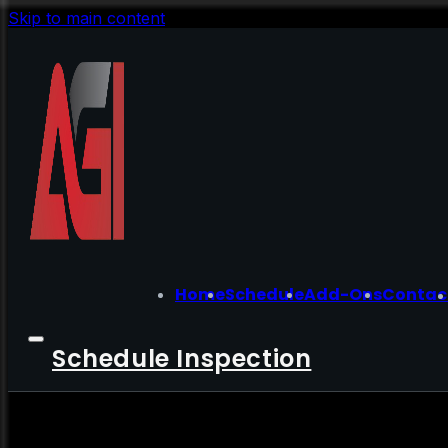
Skip to main content
Home
Schedule
Add-Ons
Contac
Schedule Inspection