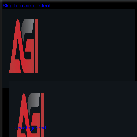
Skip to main content
Uncategorized