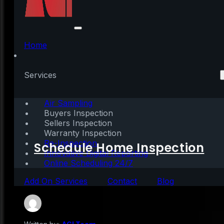
Tous les salle de jeu en
ligne aspirent au
Home
cours de ces
Services
preconisations,
beaucoup i� propos
Air Sampling
Buyers Inspection
Sellers Inspection
des depots que
Warranty Inspection
Re-Inspection
Schedule Home Inspection
concernant vos
Innovative Digital Reporting
Online Scheduling 24/7
abaissements
Add On Services
Contact
Blog