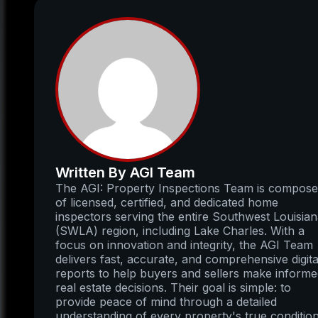
Written By AGI Team
The AGI: Property Inspections Team is compos
of licensed, certified, and dedicated home
inspectors serving the entire Southwest Louisia
(SWLA) region, including Lake Charles. With a
focus on innovation and integrity, the AGI Team
delivers fast, accurate, and comprehensive digita
reports to help buyers and sellers make inform
real estate decisions. Their goal is simple: to
provide peace of mind through a detailed
understanding of every property's true condition