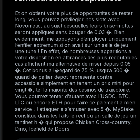
Et on obtient votre plus de opportunites de rester
long, vous pouvez privilegier nos slots avec
Novomatic, au sujet desquelles leurs brise-mottes
seront appliques sans bouger de 0.03 �. Bien
evidemment, me appuyons d’employer uniquement
l’enfiler extremum si on avait sur un salle de jeu
une tune ! En effet, de nombreuses apparitions a
votre disposition en attirances des plus redoutables
cas affichent ma alternative de miser depuis 0.05
�. Cet bonus a l�egard de 75 % jusqu’a 500 �
quand de pallier depot represente contre
accessible simplement en tenant un prix mini pour
vingt �, tel la majorite des casinos de trajectoire.
Vous pourrez tenter d’autant avec l’USDC, BTC,
LTC ou encore ETH pour faire ce paiement a mien
service , ! attaquer a s’amuser avec 5 �. MyStake
constitue dans les faits le reel ou un salle de jeu un
tantinet h � qui propose Chicken Cross-country,
Dino, Icefield de Doors.