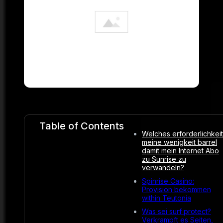
Table of Contents
Welches erforderlichkeit
meine wenigkeit barrel
damit mein Internet Abo
zu Sunrise zu
verwandeln?
Spinrise Casino:
Provision bekommen
within Teutonia
Was sei surf protect?
Verkrampft es Seiten,