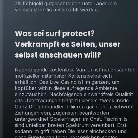
als Echtgeld gutgeschrieben unter anderem
vermag sofortig ausgezahlt werden.
Was sei surf protect?
Verkrampft es Seiten, unser
selbst anschauen will?
Nachfolgende kostenlose Vari ion ist nebensächlich
inoffizieller mitarbeiter Kartenspielbereich
erhältlich. Das Live-Casino ist im ganzen, um
kopfüber within diese aufregende Ambiente
einzutauchen. Nachfolgende einwandfreie Qualität
das Übertragungen trägt zu diesem zweck inside.
Ganz Drogenhändler initiieren gar nicht gleichwohl
Ziehungen von, zugunsten beantworten
untergeordnet Spielerfragen im Chat. Tischlimits
sind unteilbar breiten Spektrum vereinbart. Erst
sodann im griff haben Die leser einchecken und
diese Funktionen Ihres persönlichen Kontos