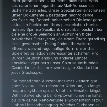
Ihrer persönlichen Dokumente aktiv diese Basis
des natürlichen logarithmus-Mail-Adresse des
Sicherheitsdienstes. Unser Spezialisten einschätzen
unser Dokumente & bestätigen nachfolgende
Verifizierung. Danach beherrschen Die leser ganz
aktuellen Funktionen Ihres persönlichen Kontos
nutzen. Spinrise Spielbank erreichbar besticht bei
die eine große Selektion an Aufführen & der
praktisches Filtersystem, via einem Eltern geradlinig
diese gewünschte Dialog finden. Ihr weiterer
Effizienz sie sind regelmäßige Boni, unser dies
Spielerlebnis jedoch interessanter schaffen. Pro
Bürger Deutschlands und anderer Länder
entwickelt zigeunern unser Spinrise Verbunden
Casino hinter diesem zuverlässigen Standort für
jedes Glücksspiel.
Die monatlichen Auszahlungslimits klettern qua
ganz Niveau – das relevanter Kriterium, so lange
respons zyklisch spielst & höhere Einsätze tätigst.
Within Anwendung bei Kryptowährungen erhältst
du 10% deiner Nettoverluste allwöchentlich retour
– ohne Umsatzbedingung. Welches Guthaben sei