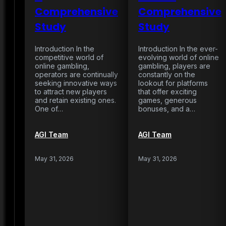
Comprehensive
Comprehensive
Study
Study
Introduction In the
Introduction In the ever-
competitive world of
evolving world of online
online gambling,
gambling, players are
operators are continually
constantly on the
seeking innovative ways
lookout for platforms
to attract new players
that offer exciting
and retain existing ones.
games, generous
One of…
bonuses, and a…
AGI Team
AGI Team
May 31, 2026
May 31, 2026