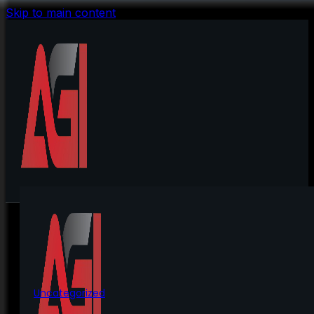
Skip to main content
Uncategorized