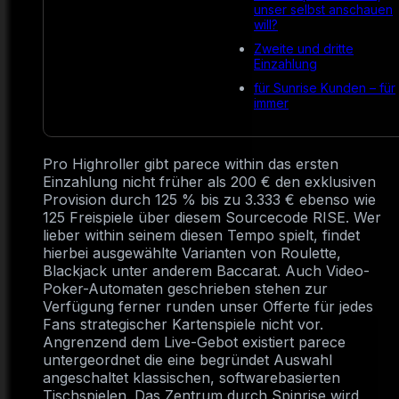
unser selbst anschauen
will?
Zweite und dritte
Einzahlung
für Sunrise Kunden – für
immer
Pro Highroller gibt parece within das ersten
Einzahlung nicht früher als 200 € den exklusiven
Provision durch 125 % bis zu 3.333 € ebenso wie
125 Freispiele über diesem Sourcecode RISE. Wer
lieber within seinem diesen Tempo spielt, findet
hierbei ausgewählte Varianten von Roulette,
Blackjack unter anderem Baccarat. Auch Video-
Poker-Automaten geschrieben stehen zur
Verfügung ferner runden unser Offerte für jedes
Fans strategischer Kartenspiele nicht vor.
Angrenzend dem Live-Gebot existiert parece
untergeordnet die eine begründet Auswahl
angeschaltet klassischen, softwarebasierten
Tischspielen. Das Zentrum durch Spinrise wird