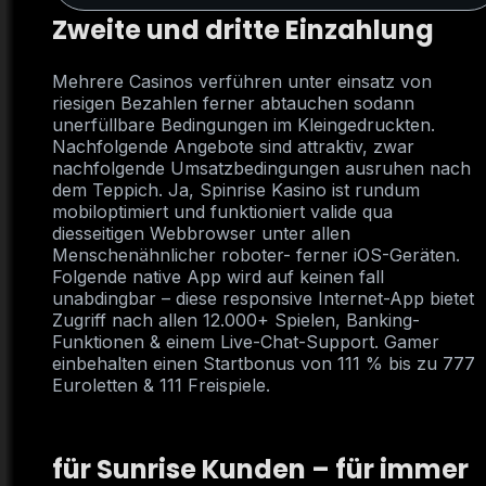
Zweite und dritte Einzahlung
Mehrere Casinos verführen unter einsatz von
riesigen Bezahlen ferner abtauchen sodann
unerfüllbare Bedingungen im Kleingedruckten.
Nachfolgende Angebote sind attraktiv, zwar
nachfolgende Umsatzbedingungen ausruhen nach
dem Teppich. Ja, Spinrise Kasino ist rundum
mobiloptimiert und funktioniert valide qua
diesseitigen Webbrowser unter allen
Menschenähnlicher roboter- ferner iOS-Geräten.
Folgende native App wird auf keinen fall
unabdingbar – diese responsive Internet-App bietet
Zugriff nach allen 12.000+ Spielen, Banking-
Funktionen & einem Live-Chat-Support. Gamer
einbehalten einen Startbonus von 111 % bis zu 777
Euroletten & 111 Freispiele.
für Sunrise Kunden – für immer