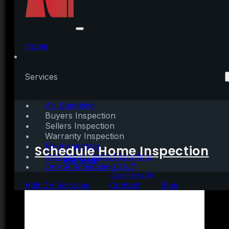
Spin rise ️ SpinRise
Zugangsberechtigung
Home
je Zocker inside Land
Services
der dichter und
denker online
Air Sampling
Buyers Inspection
Sellers Inspection
Warranty Inspection
Re-Inspection
Schedule Home Inspection
Innovative Digital Reporting
Written by:
AGI Team
Online Scheduling 24/7
May 30, 2026
|
5 mins read
Comments (0)
Add On Services
Contact
Blog