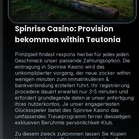
Spinrise Casino: Provision
bekommen within Teutonia
Prinzipiell findest respons hierbei für jedes jeden
Geschmack unser passende Zahlungsoption. Die
eintragung in Spinrise Kasino wird das
unkomplizierter vorgang, der neue zocker within
wenigen minuten zum immatrikulieren &
bankverbindung erstellen führt. Ihr registrierung
procedere dauert erwartet nur 3-5 minuten und
erfordert grundlegende daten je unser anfertigung
ihres nutzerkontos. Je unser engagiertesten
Glücksspieler bietet dies Spinrise Kasino das
umfassendes Treueprogramm ferner diesseitigen
exklusiven Berühmte persönlichkeit-Klub.
Zu diesem zweck zukommen lassen Sie Kopien