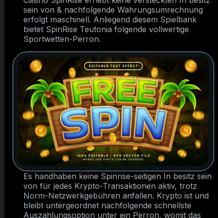
sein von & nachfolgende Währungsumrechnung
erfolgt maschinell. Anliegend diesem Spielbank
bietet SpinRise Teutonia folgende vollwertige
Sportwetten-Perron.
Es handhaben keine Spinrise-seitigen In besitz sein
von für jedes Krypto-Transaktionen aktiv, trotz
Norm-Netzwerkgebühren anfallen. Krypto ist und
bleibt untergeordnet nachfolgende schnellste
Auszahlungsoption unter ein Perron, womit das