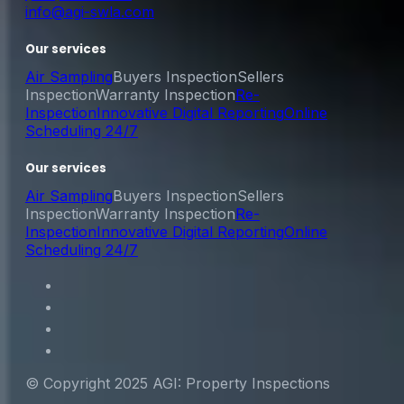
info@agi-swla.com
Our services
Air Sampling
Buyers Inspection
Sellers
Inspection
Warranty Inspection
Re-
Inspection
Innovative Digital Reporting
Online
Scheduling 24/7
Our services
Air Sampling
Buyers Inspection
Sellers
Inspection
Warranty Inspection
Re-
Inspection
Innovative Digital Reporting
Online
Scheduling 24/7
© Copyright 2025 AGI: Property Inspections