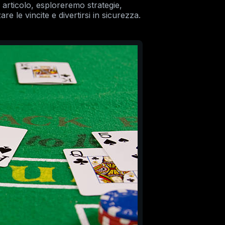
to articolo, esploreremo strategie,
re le vincite e divertirsi in sicurezza.