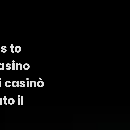
s to
casino
i casinò
to il