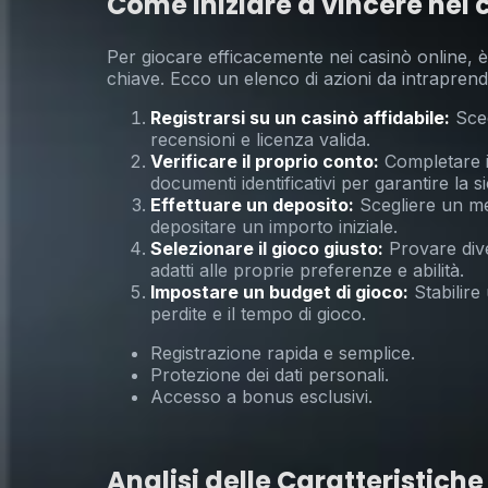
Come iniziare a vincere nei 
Per giocare efficacemente nei casinò online, 
chiave. Ecco un elenco di azioni da intraprend
Registrarsi su un casinò affidabile:
Sceg
recensioni e licenza valida.
Verificare il proprio conto:
Completare i
documenti identificativi per garantire la s
Effettuare un deposito:
Scegliere un me
depositare un importo iniziale.
Selezionare il gioco giusto:
Provare dive
adatti alle proprie preferenze e abilità.
Impostare un budget di gioco:
Stabilire 
perdite e il tempo di gioco.
Registrazione rapida e semplice.
Protezione dei dati personali.
Accesso a bonus esclusivi.
Analisi delle Caratteristiche