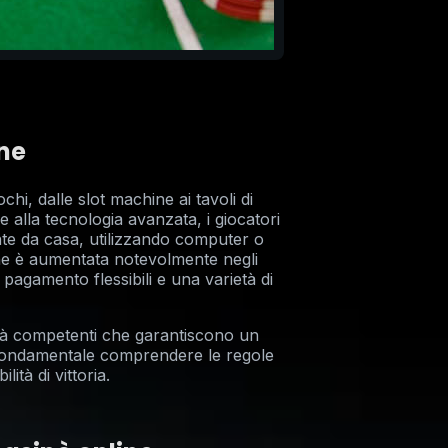
ne
hi, dalle slot machine ai tavoli di
 alla tecnologia avanzata, i giocatori
e da casa, utilizzando computer o
line è aumentata notevolmente negli
i pagamento flessibili e una varietà di
rità competenti che garantiscono un
è fondamentale comprendere le regole
ità di vittoria.