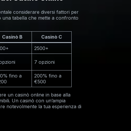
tale considerare diversi fattori per
co una tabella che mette a confronto
Casinò B
Casinò C
500+
2500+
opzioni
7 opzioni
0% fino a
200% fino a
200
€500
ere un casinò online in base alla
onibili. Un casinò con un’ampia
are notevolmente la tua esperienza di