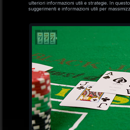
ulteriori informazioni utili e strategie. In ques
suggerimenti e informazioni utili per massimizza