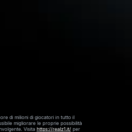
e di milioni di giocatori in tutto il
bile migliorare le proprie possibilità
nvolgente. Visita
https://realz1.it/
per